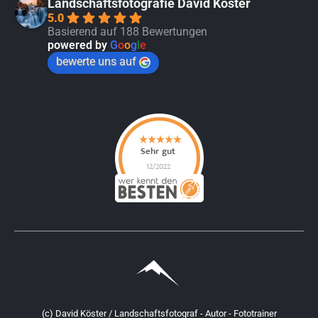
Landschaftsfotografie David Köster
5.0
Basierend auf 188 Bewertungen
powered by
G
o
o
g
l
e
bewerte uns auf
(c) David Köster / Landschaftsfotograf - Autor - Fototrainer