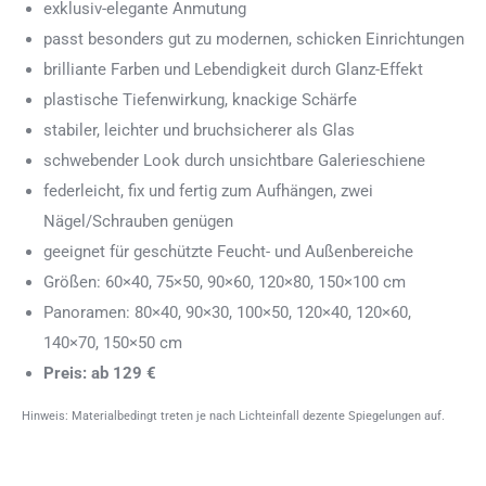
exklusiv-elegante Anmutung
passt besonders gut zu modernen, schicken Einrichtungen
brilliante Farben und Lebendigkeit durch Glanz-Effekt
plastische Tiefenwirkung, knackige Schärfe
stabiler, leichter und bruchsicherer als Glas
schwebender Look durch unsichtbare Galerieschiene
federleicht, fix und fertig zum Aufhängen, zwei
Nägel/Schrauben genügen
geeignet für geschützte Feucht- und Außenbereiche
Größen: 60×40, 75×50, 90×60, 120×80, 150×100 cm
Panoramen: 80×40, 90×30, 100×50, 120×40, 120×60,
140×70, 150×50 cm
Preis: ab 129 €
Hinweis: Materialbedingt treten je nach Lichteinfall dezente Spiegelungen auf.