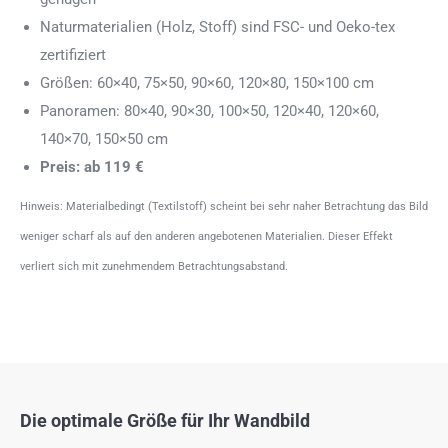
Naturmaterialien (Holz, Stoff) sind FSC- und Oeko-tex
zertifiziert
Größen: 60×40, 75×50, 90×60, 120×80, 150×100 cm
Panoramen: 80×40, 90×30, 100×50, 120×40, 120×60,
140×70, 150×50 cm
Preis: ab 119 €
Hinweis: Materialbedingt (Textilstoff) scheint bei sehr naher Betrachtung das Bild
weniger scharf als auf den anderen angebotenen Materialien. Dieser Effekt
verliert sich mit zunehmendem Betrachtungsabstand.
Die optimale Größe für Ihr Wandbild