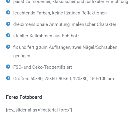
passt zu moderner, klassischer und rustikaler Einrichtung
leuchtende Farben, keine lästigen Reflektionen
dreidimensionale Anmutung, malerischer Charakter
stabiler Keilrahmen aus Echtholz
fix und fertig zum Aufhängen, zwei Nägel/Schrauben
genügen
FSC- und Oeko-Tex zertifiziert
Größen: 60×40, 75×50, 90×60, 120×80, 150×100 cm
Forex Fotoboard
[rev_slider alias=“material-forex“]