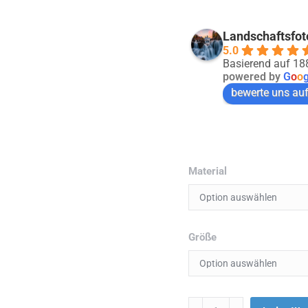
Landschaftsfot
5.0
Basierend auf 1
powered by
G
o
o
bewerte uns au
Material
Größe
Menge