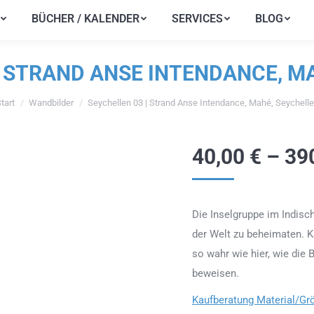
BÜCHER / KALENDER
SERVICES
BLOG
BÜCHER / KALENDER
SERVICES
BLOG
| STRAND ANSE INTENDANCE, M
tart
Wandbilder
Seychellen 03 | Strand Anse Intendance, Mahé, Seychell
e befinden sich hier:
40,00
€
–
39
Die Inselgruppe im Indisc
der Welt zu beheimaten. 
so wahr wie hier, wie die 
beweisen.
Kaufberatung Material/Gr