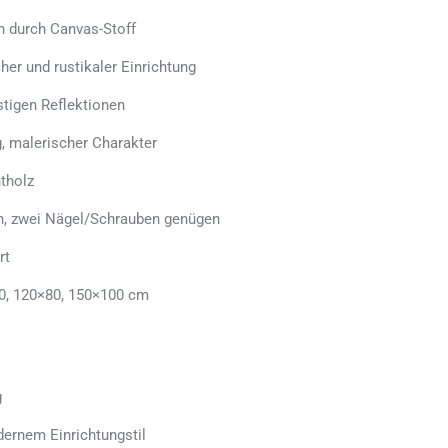
h durch Canvas-Stoff
her und rustikaler Einrichtung
stigen Reflektionen
, malerischer Charakter
tholz
en, zwei Nägel/Schrauben genügen
rt
0, 120×80, 150×100 cm
g
ernem Einrichtungstil