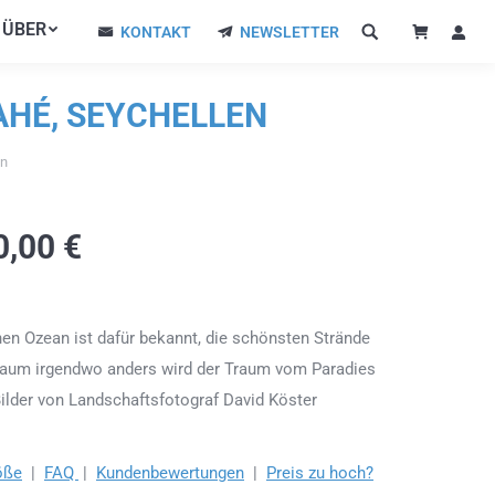
ÜBER
ÜBER
KONTAKT
NEWSLETTER
KONTAKT
NEWSLETTER
AHÉ, SEYCHELLEN
en
0,00
€
hen Ozean ist dafür bekannt, die schönsten Strände
Kaum irgendwo anders wird der Traum vom Paradies
Bilder von Landschaftsfotograf David Köster
öße
|
FAQ
|
Kundenbewertungen
|
Preis zu hoch?