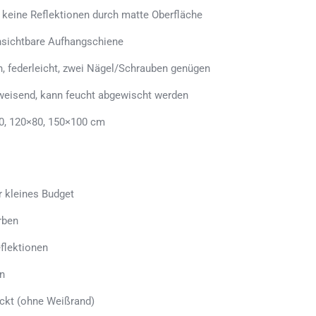
, keine Reflektionen durch matte Oberfläche
sichtbare Aufhangschiene
n, federleicht, zwei Nägel/Schrauben genügen
weisend, kann feucht abgewischt werden
0, 120×80, 150×100 cm
r kleines Budget
rben
flektionen
n
uckt (ohne Weißrand)