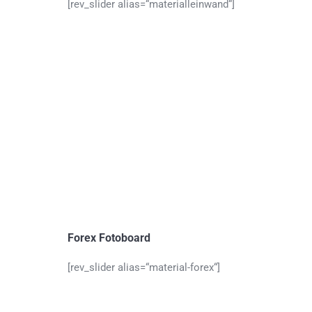
[rev_slider alias=“materialleinwand“]
Forex Fotoboard
[rev_slider alias=“material-forex“]