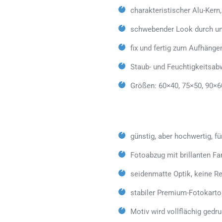
charakteristischer Alu-Kern
schwebender Look durch un
fix und fertig zum Aufhänge
Staub- und Feuchtigkeitsab
Größen: 60×40, 75×50, 90×6
günstig, aber hochwertig, fü
Fotoabzug mit brillanten Fa
seidenmatte Optik, keine Re
stabiler Premium-Fotokarto
Motiv wird vollflächig gedr