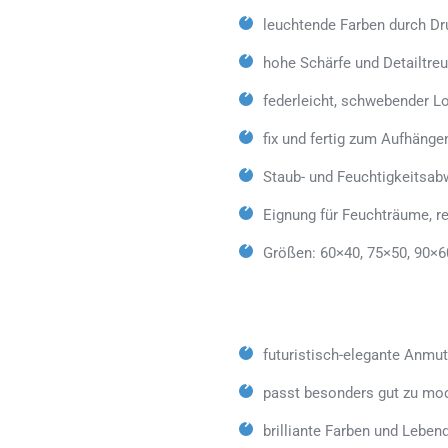
leuchtende Farben durch Dr
hohe Schärfe und Detailtreu
federleicht, schwebender L
fix und fertig zum Aufhänge
Staub- und Feuchtigkeitsab
Eignung für Feuchträume, 
Größen: 60×40, 75×50, 90×6
futuristisch-elegante Anmu
passt besonders gut zu mo
brilliante Farben und Lebe