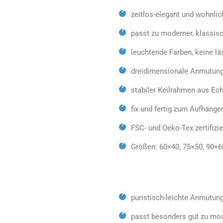
zeitlos-elegant und wohnlic
passt zu moderner, klassisc
leuchtende Farben, keine lä
dreidimensionale Anmutung
stabiler Keilrahmen aus Ech
fix und fertig zum Aufhäng
FSC- und Oeko-Tex zertifizie
Größen: 60×40, 75×50, 90×6
puristisch-leichte Anmutun
passt besonders gut zu mod