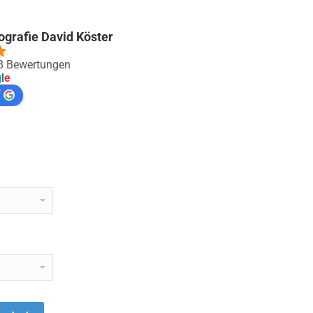
ografie David Köster
88 Bewertungen
g
l
e
f