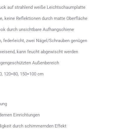
uck auf strahlend weiße Leichtschaumplatte
e, keine Reflektionen durch matte Oberfläche
ook durch unsichtbare Aufhangschiene
n, federleicht, zwei Nägel/Schrauben genügen
weisend, kann feucht abgewischt werden
regengeschützten Außenbereich
0, 120×80, 150×100 cm
tung
dernen Einrichtungen
ndigkeit durch schimmernden Effekt