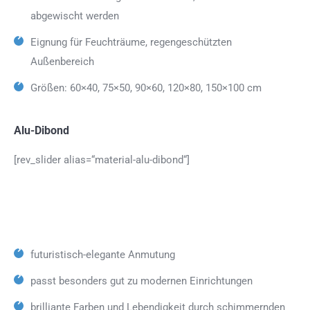
abgewischt werden
Eignung für Feuchträume, regengeschützten
Außenbereich
Größen: 60×40, 75×50, 90×60, 120×80, 150×100 cm
Alu-Dibond
[rev_slider alias=“material-alu-dibond“]
futuristisch-elegante Anmutung
passt besonders gut zu modernen Einrichtungen
brilliante Farben und Lebendigkeit durch schimmernden