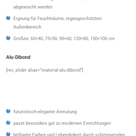
abgewischt werden
Eignung für Feuchträume, regengeschützten
Außenbereich
Größen: 60×40, 75×50, 90×60, 120×80, 150×100 cm
Alu-Dibond
[rev_slider alias=“material-alu-dibond“]
futuristisch-elegante Anmutung
passt besonders gut zu modernen Einrichtungen
brilliante Farben und Lebendigkeit durch schimmernden