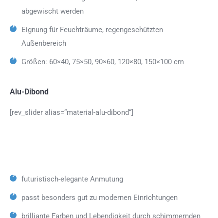
abgewischt werden
Eignung für Feuchträume, regengeschützten
Außenbereich
Größen: 60×40, 75×50, 90×60, 120×80, 150×100 cm
Alu-Dibond
[rev_slider alias=“material-alu-dibond“]
futuristisch-elegante Anmutung
passt besonders gut zu modernen Einrichtungen
brilliante Farben und Lebendigkeit durch schimmernden