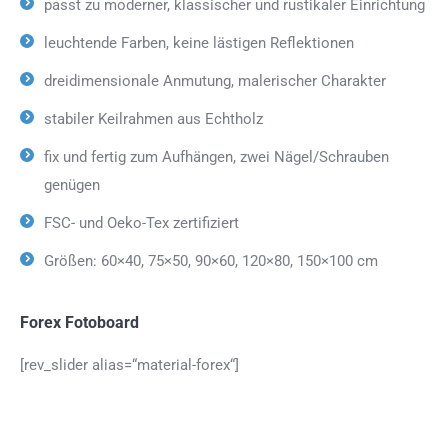
passt zu moderner, klassischer und rustikaler Einrichtung
leuchtende Farben, keine lästigen Reflektionen
dreidimensionale Anmutung, malerischer Charakter
stabiler Keilrahmen aus Echtholz
fix und fertig zum Aufhängen, zwei Nägel/Schrauben
genügen
FSC- und Oeko-Tex zertifiziert
Größen: 60×40, 75×50, 90×60, 120×80, 150×100 cm
Forex Fotoboard
[rev_slider alias=“material-forex“]