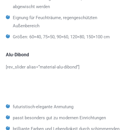
abgewischt werden
Eignung für Feuchträume, regengeschützten
Außenbereich
Größen: 60×40, 75×50, 90×60, 120×80, 150×100 cm
Alu-Dibond
[rev_slider alias=“material-alu-dibond“]
futuristisch-elegante Anmutung
passt besonders gut zu modernen Einrichtungen
brilliante Farben und Lebendigkeit durch schimmernden