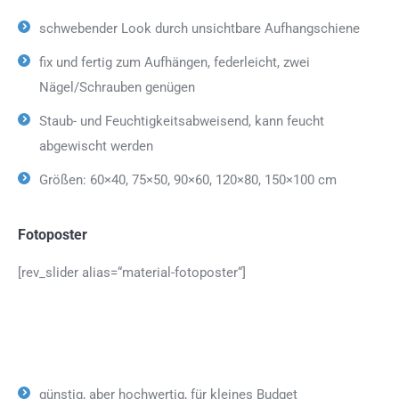
schwebender Look durch unsichtbare Aufhangschiene
fix und fertig zum Aufhängen, federleicht, zwei
Nägel/Schrauben genügen
Staub- und Feuchtigkeitsabweisend, kann feucht
abgewischt werden
Größen: 60×40, 75×50, 90×60, 120×80, 150×100 cm
Fotoposter
[rev_slider alias=“material-fotoposter“]
günstig, aber hochwertig, für kleines Budget