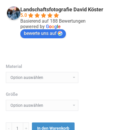
Landschaftsfotografie David Köster
5.0
Basierend auf 188 Bewertungen
powered by
G
o
o
g
l
e
bewerte uns auf
Material
Größe
Menge
In den Warenkorb