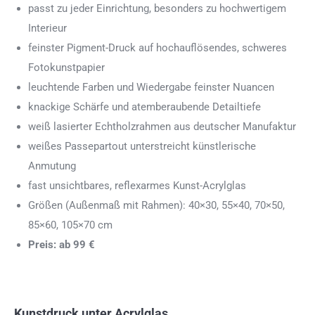
passt zu jeder Einrichtung, besonders zu hochwertigem
Interieur
feinster Pigment-Druck auf hochauflösendes, schweres
Fotokunstpapier
leuchtende Farben und Wiedergabe feinster Nuancen
knackige Schärfe und atemberaubende Detailtiefe
weiß lasierter Echtholzrahmen aus deutscher Manufaktur
weißes Passepartout unterstreicht künstlerische
Anmutung
fast unsichtbares, reflexarmes Kunst-Acrylglas
Größen (Außenmaß mit Rahmen): 40×30, 55×40, 70×50,
85×60, 105×70 cm
Preis: ab 99 €
Kunstdruck unter Acrylglas