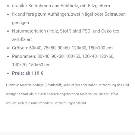
stabiler Keilrahmen aus Echtholz, mit Filzgleitern
fix und fertig zum Aufhängen, zwei Nägel oder Schrauben
genügen
Naturmaterialien (Holz, Stoff) sind FSC- und Oeko-tex
zertifiziert
Größen: 60×40, 75×50, 90×60, 120×80, 150×100 cm
Panoramen: 80×40, 90×30, 100×50, 120×40, 120×60,
140×70, 150×50 cm
Preis: ab 119 €
Hinweis: Materialbedingt (Textilstoff) scheint bei sehr naher Betrachtung das Bild
weniger scharf als auf den anderen angebotenen Materialien. Dieser Effekt
verliert sich mit zunehmendem Betrachtungsabstand.