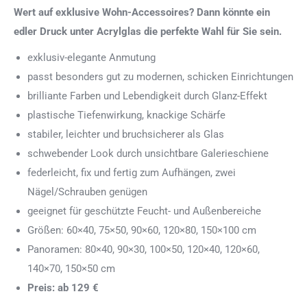
Wert auf exklusive Wohn-Accessoires? Dann könnte ein
edler Druck unter Acrylglas die perfekte Wahl für Sie sein.
exklusiv-elegante Anmutung
passt besonders gut zu modernen, schicken Einrichtungen
brilliante Farben und Lebendigkeit durch Glanz-Effekt
plastische Tiefenwirkung, knackige Schärfe
stabiler, leichter und bruchsicherer als Glas
schwebender Look durch unsichtbare Galerieschiene
federleicht, fix und fertig zum Aufhängen, zwei
Nägel/Schrauben genügen
geeignet für geschützte Feucht- und Außenbereiche
Größen: 60×40, 75×50, 90×60, 120×80, 150×100 cm
Panoramen: 80×40, 90×30, 100×50, 120×40, 120×60,
140×70, 150×50 cm
Preis: ab 129 €