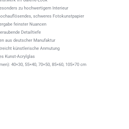
Kunstwerk im Galerie-Look
 besonders zu hochwertigem Interieur
 hochauflösendes, schweres Fotokunstpapier
ergabe feinster Nuancen
eraubende Detailtiefe
men aus deutscher Manufaktur
treicht künstlerische Anmutung
es Kunst-Acrylglas
en): 40×30, 55×40, 70×50, 85×60, 105×70 cm