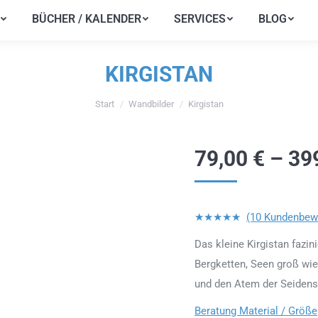
BÜCHER / KALENDER
SERVICES
BLOG
BÜCHER / KALENDER
SERVICES
BLOG
KIRGISTAN
Start
Wandbilder
Kirgistan
Sie befinden sich hier:
79,00
€
–
39
★★★★★
(10 Kundenbew
Das kleine Kirgistan fazi
Bergketten, Seen groß wie
und den Atem der Seidens
Beratung Material / Größe