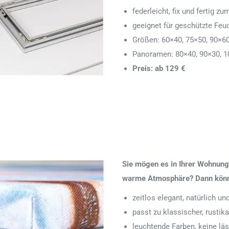
federleicht, fix und fertig
geeignet für geschützte Feu
Größen: 60×40, 75×50, 90×6
Panoramen: 80×40, 90×30, 1
Preis: ab 129 €
Sie mögen es in Ihrer Wohnung 
warme Atmosphäre? Dann könnte
zeitlos elegant, natürlich u
passt zu klassischer, rustik
leuchtende Farben, keine läs