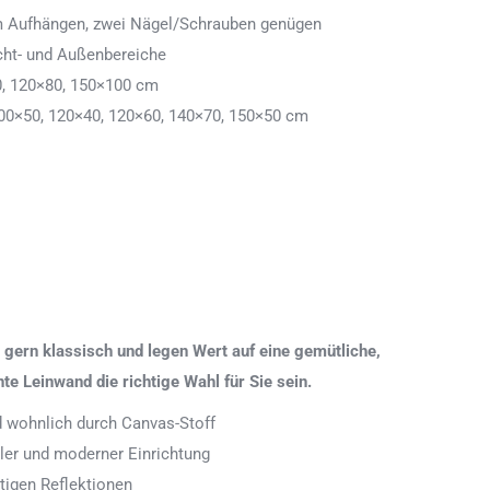
 zum Aufhängen, zwei Nägel/Schrauben genügen
cht- und Außenbereiche
0, 120×80, 150×100 cm
00×50, 120×40, 120×60, 140×70, 150×50 cm
gern klassisch und legen Wert auf eine gemütliche,
 Leinwand die richtige Wahl für Sie sein.
nd wohnlich durch Canvas-Stoff
aler und moderner Einrichtung
tigen Reflektionen