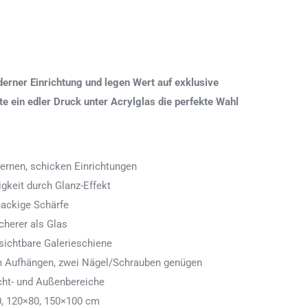
erner Einrichtung und legen Wert auf exklusive
 ein edler Druck unter Acrylglas die perfekte Wahl
ernen, schicken Einrichtungen
igkeit durch Glanz-Effekt
nackige Schärfe
icherer als Glas
ichtbare Galerieschiene
 zum Aufhängen, zwei Nägel/Schrauben genügen
cht- und Außenbereiche
0, 120×80, 150×100 cm