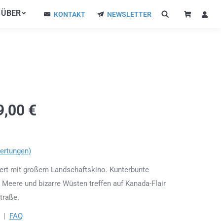
ÜBER
ÜBER
KONTAKT
NEWSLETTER
KONTAKT
NEWSLETTER
9,00
€
ertungen)
niert mit großem Landschaftskino. Kunterbunte
 Meere und bizarre Wüsten treffen auf Kanada-Flair
traße.
|
FAQ