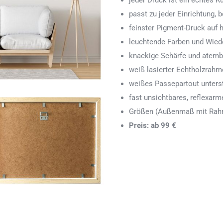
jeder Druck ist ein echtes 
passt zu jeder Einrichtung,
feinster Pigment-Druck auf
leuchtende Farben und Wied
knackige Schärfe und atemb
weiß lasierter Echtholzrah
weißes Passepartout unters
fast unsichtbares, reflexarm
Größen (Außenmaß mit Rahm
Preis: ab 99 €