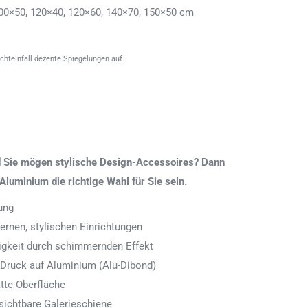
00×50, 120×40, 120×60, 140×70, 150×50 cm
ichteinfall dezente Spiegelungen auf.
nd Sie mögen stylische Design-Accessoires? Dann
Aluminium die richtige Wahl für Sie sein.
ung
rnen, stylischen Einrichtungen
digkeit durch schimmernden Effekt
 Druck auf Aluminium (Alu-Dibond)
tte Oberfläche
ichtbare Galerieschiene