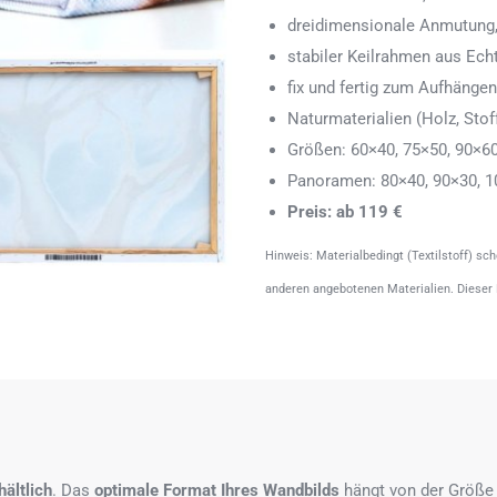
dreidimensionale Anmutung,
stabiler Keilrahmen aus Echth
fix und fertig zum Aufhänge
Naturmaterialien (Holz, Stoff
Größen: 60×40, 75×50, 90×6
Panoramen: 80×40, 90×30, 1
Preis: ab 119 €
Hinweis: Materialbedingt (Textilstoff) sc
anderen angebotenen Materialien. Dieser
ältlich
. Das
optimale Format
Ihres Wandbilds
hängt von der Größe 