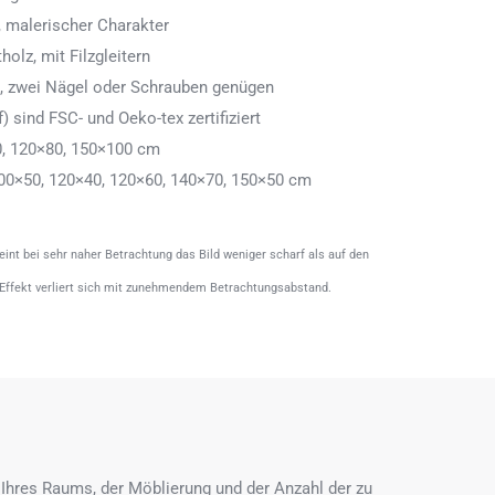
 malerischer Charakter
olz, mit Filzgleitern
n, zwei Nägel oder Schrauben genügen
) sind FSC- und Oeko-tex zertifiziert
0, 120×80, 150×100 cm
00×50, 120×40, 120×60, 140×70, 150×50 cm
heint bei sehr naher Betrachtung das Bild weniger scharf als auf den
 Effekt verliert sich mit zunehmendem Betrachtungsabstand.
Ihres Raums, der Möblierung und der Anzahl der zu