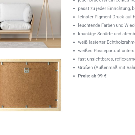
jeder Druck ist ein echtes 
passt zu jeder Einrichtung,
feinster Pigment-Druck auf
leuchtende Farben und Wied
knackige Schärfe und atemb
weiß lasierter Echtholzrah
weißes Passepartout unters
fast unsichtbares, reflexarm
Größen (Außenmaß mit Rahm
Preis: ab 99 €