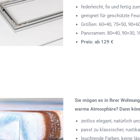
federleicht, fix und fertig
geeignet für geschützte Feu
Größen: 60×40, 75×50, 90×6
Panoramen: 80×40, 90×30, 1
Preis: ab 129 €
Sie mögen es in Ihrer Wohnung 
warme Atmosphäre? Dann könnte
zeitlos elegant, natürlich u
passt zu klassischer, rustik
leuchtende Farben, keine läs