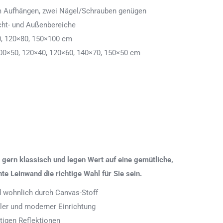
 zum Aufhängen, zwei Nägel/Schrauben genügen
cht- und Außenbereiche
0, 120×80, 150×100 cm
00×50, 120×40, 120×60, 140×70, 150×50 cm
gern klassisch und legen Wert auf eine gemütliche,
 Leinwand die richtige Wahl für Sie sein.
nd wohnlich durch Canvas-Stoff
aler und moderner Einrichtung
tigen Reflektionen