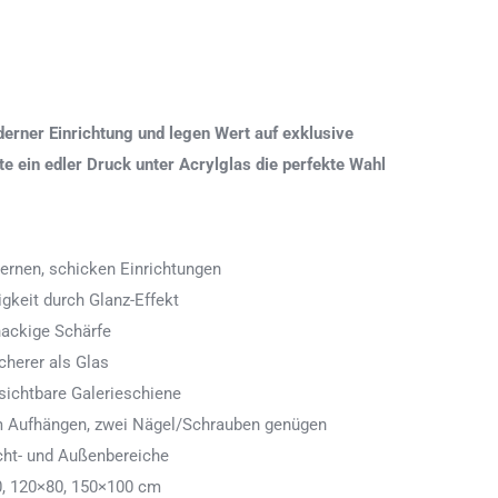
erner Einrichtung und legen Wert auf exklusive
 ein edler Druck unter Acrylglas die perfekte Wahl
ernen, schicken Einrichtungen
igkeit durch Glanz-Effekt
nackige Schärfe
icherer als Glas
ichtbare Galerieschiene
 zum Aufhängen, zwei Nägel/Schrauben genügen
cht- und Außenbereiche
0, 120×80, 150×100 cm