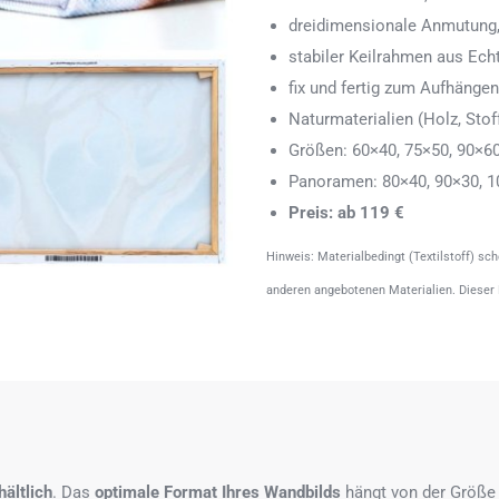
dreidimensionale Anmutung,
stabiler Keilrahmen aus Echth
fix und fertig zum Aufhänge
Naturmaterialien (Holz, Stoff
Größen: 60×40, 75×50, 90×6
Panoramen: 80×40, 90×30, 1
Preis: ab 119 €
Hinweis: Materialbedingt (Textilstoff) sc
anderen angebotenen Materialien. Dieser
ältlich
. Das
optimale Format
Ihres Wandbilds
hängt von der Größe 