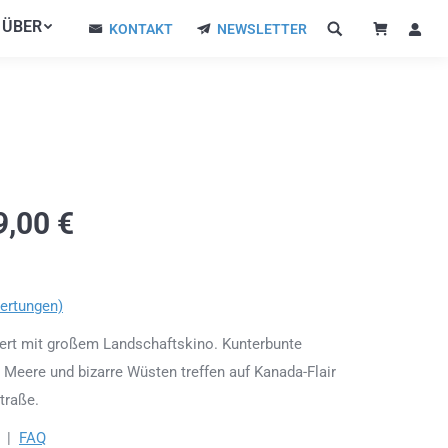
ÜBER
ÜBER
KONTAKT
NEWSLETTER
KONTAKT
NEWSLETTER
9,00
€
ertungen)
niert mit großem Landschaftskino. Kunterbunte
 Meere und bizarre Wüsten treffen auf Kanada-Flair
traße.
|
FAQ