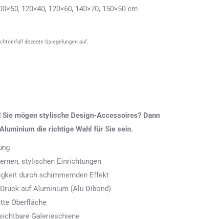
00×50, 120×40, 120×60, 140×70, 150×50 cm
ichteinfall dezente Spiegelungen auf.
nd Sie mögen stylische Design-Accessoires? Dann
Aluminium die richtige Wahl für Sie sein.
ung
rnen, stylischen Einrichtungen
digkeit durch schimmernden Effekt
 Druck auf Aluminium (Alu-Dibond)
tte Oberfläche
ichtbare Galerieschiene