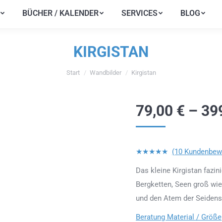
BÜCHER / KALENDER
SERVICES
BLOG
BÜCHER / KALENDER
SERVICES
BLOG
KIRGISTAN
Start
Wandbilder
Kirgistan
Sie befinden sich hier:
79,00
€
–
39
★★★★★
(10 Kundenbew
Das kleine Kirgistan fazi
Bergketten, Seen groß wie
und den Atem der Seidens
Beratung Material / Größe