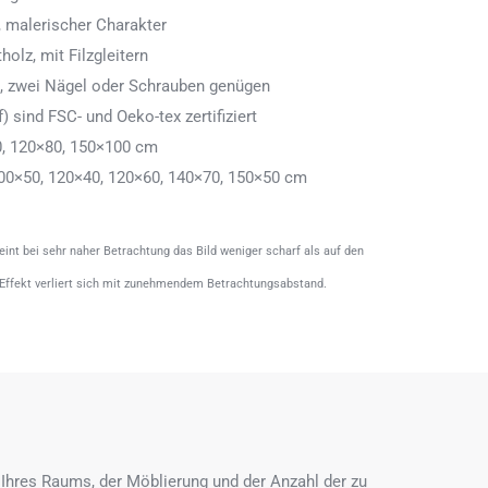
 malerischer Charakter
olz, mit Filzgleitern
n, zwei Nägel oder Schrauben genügen
) sind FSC- und Oeko-tex zertifiziert
0, 120×80, 150×100 cm
00×50, 120×40, 120×60, 140×70, 150×50 cm
heint bei sehr naher Betrachtung das Bild weniger scharf als auf den
 Effekt verliert sich mit zunehmendem Betrachtungsabstand.
Ihres Raums, der Möblierung und der Anzahl der zu