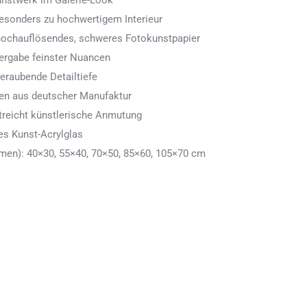
Kunstwerk im Galerie-Look
 besonders zu hochwertigem Interieur
 hochauflösendes, schweres Fotokunstpapier
ergabe feinster Nuancen
eraubende Detailtiefe
men aus deutscher Manufaktur
treicht künstlerische Anmutung
es Kunst-Acrylglas
en): 40×30, 55×40, 70×50, 85×60, 105×70 cm