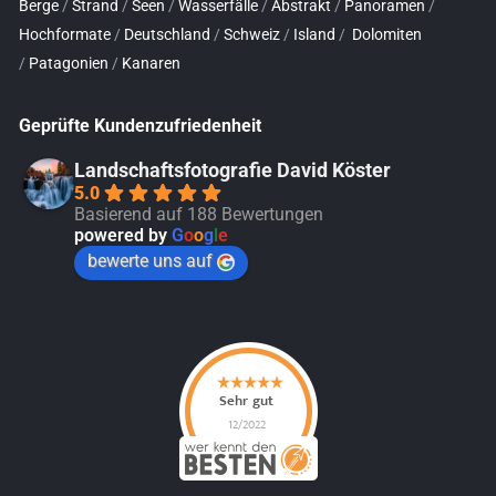
Berge
/
Strand
/
Seen
/
Wasserfälle
/
Abstrakt
/
Panoramen
/
Hochformate
/
Deutschland
/
Schweiz
/
Island
/
Dolomiten
/
Patagonien
/
Kanaren
Geprüfte Kundenzufriedenheit
Landschaftsfotografie David Köster
5.0
Basierend auf 188 Bewertungen
powered by
G
o
o
g
l
e
bewerte uns auf