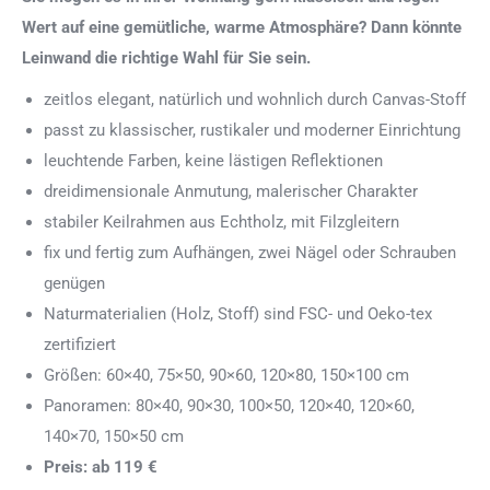
Wert auf eine gemütliche, warme Atmosphäre? Dann könnte
Leinwand die richtige Wahl für Sie sein.
zeitlos elegant, natürlich und wohnlich durch Canvas-Stoff
passt zu klassischer, rustikaler und moderner Einrichtung
leuchtende Farben, keine lästigen Reflektionen
dreidimensionale Anmutung, malerischer Charakter
stabiler Keilrahmen aus Echtholz, mit Filzgleitern
fix und fertig zum Aufhängen, zwei Nägel oder Schrauben
genügen
Naturmaterialien (Holz, Stoff) sind FSC- und Oeko-tex
zertifiziert
Größen: 60×40, 75×50, 90×60, 120×80, 150×100 cm
Panoramen: 80×40, 90×30, 100×50, 120×40, 120×60,
140×70, 150×50 cm
Preis: ab 119 €