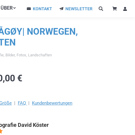
ÜBER
ÜBER
KONTAKT
NEWSLETTER
KONTAKT
NEWSLETTER
ÅGØY| NORWEGEN,
FTEN
e, Bilder, Fotos, Landschaften
0,00
€
/Größe
|
FAQ
|
Kundenbewertungen
ografie David Köster