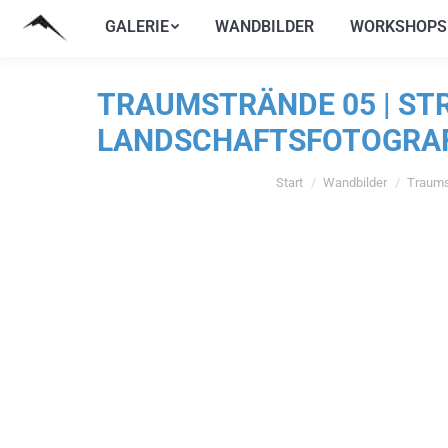
GALERIE
WANDBILDER
WORKSHOPS
GALERIE
WANDBILDER
WORKSHOPS
TRAUMSTRÄNDE 05 | ST
LANDSCHAFTSFOTOGRAFI
Start
Wandbilder
Traums
Sie befinden sich hier: