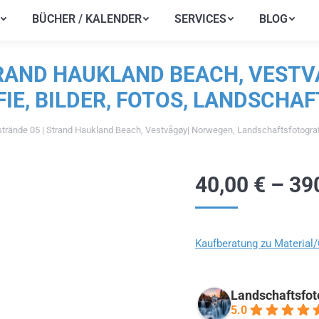
BÜCHER / KALENDER
SERVICES
BLOG
BÜCHER / KALENDER
SERVICES
BLOG
RAND HAUKLAND BEACH, VESTV
E, BILDER, FOTOS, LANDSCHA
trände 05 | Strand Haukland Beach, Vestvågøy| Norwegen, Landschaftsfotografi
40,00
€
–
39
Kaufberatung zu Material
Landschaftsfot
5.0