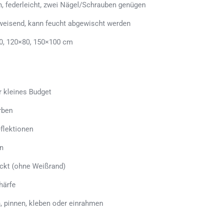
n, federleicht, zwei Nägel/Schrauben genügen
weisend, kann feucht abgewischt werden
0, 120×80, 150×100 cm
r kleines Budget
rben
flektionen
n
uckt (ohne Weißrand)
härfe
, pinnen, kleben oder einrahmen