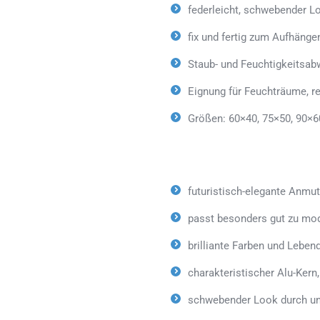
federleicht, schwebender L
fix und fertig zum Aufhänge
Staub- und Feuchtigkeitsab
Eignung für Feuchträume, 
Größen: 60×40, 75×50, 90×6
futuristisch-elegante Anmu
passt besonders gut zu mo
brilliante Farben und Lebe
charakteristischer Alu-Kern
schwebender Look durch un