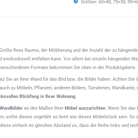
Größen: 60×40, 75×50, 90×6
röße Ihres Raums, der Möblierung und der Anzahl der zu hängenden Bi
d eindrucksvoll entfalten kann. Vor allem bei einzeln hängenden Wan
 verschiedenen Formate bekommen Sie oben in der Produktgalerie.
latz Sie an Ihrer Wand für das Bild bzw. die Bilder haben. Achten Si
 auch zu Möbeln, Pflanzen, anderen Bildern, Türrahmen, Wandkante, 
cksvollen Blickfang in Ihrer Wohnung
.
 Wandbilder
an den Maßen Ihrer
Möbel auszurichten
. Wenn Sie das 
, sollte dieses ungefähr so breit wie dieses Möbelstück sein. So 
 diese einfach im gleichen Abstand so, dass die Reihe links und re