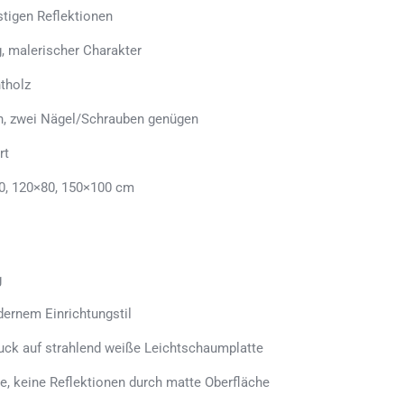
stigen Reflektionen
, malerischer Charakter
tholz
en, zwei Nägel/Schrauben genügen
rt
0, 120×80, 150×100 cm
g
ernem Einrichtungstil
uck auf strahlend weiße Leichtschaumplatte
e, keine Reflektionen durch matte Oberfläche