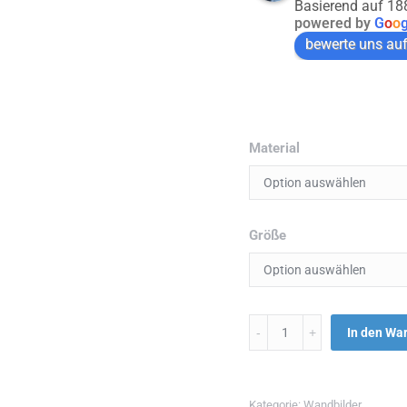
Basierend auf 1
powered by
G
o
o
bewerte uns au
Material
Größe
Menge
In den Wa
Kategorie:
Wandbilder