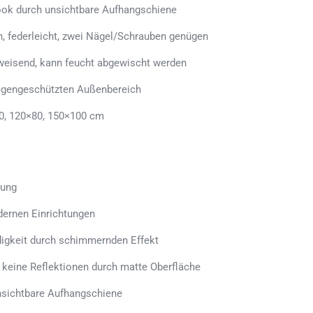
ook durch unsichtbare Aufhangschiene
n, federleicht, zwei Nägel/Schrauben genügen
weisend, kann feucht abgewischt werden
regengeschützten Außenbereich
0, 120×80, 150×100 cm
tung
dernen Einrichtungen
ndigkeit durch schimmernden Effekt
, keine Reflektionen durch matte Oberfläche
sichtbare Aufhangschiene