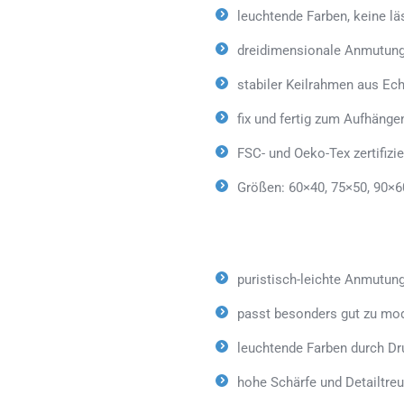
leuchtende Farben, keine lä
dreidimensionale Anmutung
stabiler Keilrahmen aus Ech
fix und fertig zum Aufhäng
FSC- und Oeko-Tex zertifizie
Größen: 60×40, 75×50, 90×6
puristisch-leichte Anmutun
passt besonders gut zu mod
leuchtende Farben durch Dr
hohe Schärfe und Detailtreu