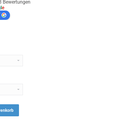
88 Bewertungen
g
l
e
f
renkorb