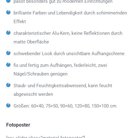
passt besonders gut zu modernen Einrichtungen
brilliante Farben und Lebendigkeit durch schimmernden
Effekt
charakteristischer Alu-Kern, keine Reflektionen durch
matte Oberfläche
schwebender Look durch unsichtbare Aufhangschiene
fix und fertig zum Aufhängen, federleicht, zwei
Nägel/Schrauben genügen
Staub- und Feuchtigkeitsabweisend, kann feucht
abgewischt werden
Größen: 60×40, 75×50, 90×60, 120×80, 150×100 cm
Fotoposter
[rev_slider alias=“material-fotoposter“]