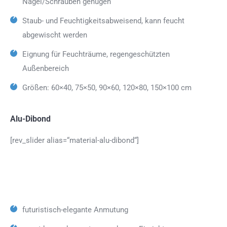
Nägel/Schrauben genügen
Staub- und Feuchtigkeitsabweisend, kann feucht
abgewischt werden
Eignung für Feuchträume, regengeschützten
Außenbereich
Größen: 60×40, 75×50, 90×60, 120×80, 150×100 cm
Alu-Dibond
[rev_slider alias=“material-alu-dibond“]
futuristisch-elegante Anmutung