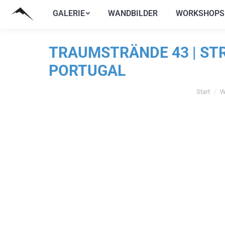
GALERIE
WANDBILDER
WORKSHOPS
GALERIE
WANDBILDER
WORKSHOPS
TRAUMSTRÄNDE 43 | STR
PORTUGAL
Start
W
Sie befind