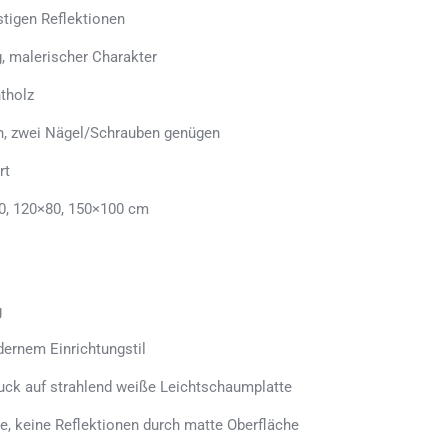
stigen Reflektionen
, malerischer Charakter
tholz
en, zwei Nägel/Schrauben genügen
rt
0, 120×80, 150×100 cm
g
ernem Einrichtungstil
uck auf strahlend weiße Leichtschaumplatte
e, keine Reflektionen durch matte Oberfläche