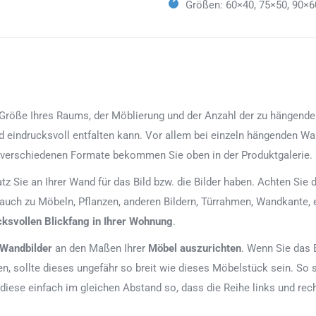
Größen: 60×40, 75×50, 90×6
röße Ihres Raums, der Möblierung und der Anzahl der zu hängenden Bi
d eindrucksvoll entfalten kann. Vor allem bei einzeln hängenden Wan
 verschiedenen Formate bekommen Sie oben in der Produktgalerie.
latz Sie an Ihrer Wand für das Bild bzw. die Bilder haben. Achten Si
 auch zu Möbeln, Pflanzen, anderen Bildern, Türrahmen, Wandkante, 
cksvollen Blickfang in Ihrer Wohnung
.
 Wandbilder
an den Maßen Ihrer
Möbel auszurichten
. Wenn Sie das 
, sollte dieses ungefähr so breit wie dieses Möbelstück sein. So 
 diese einfach im gleichen Abstand so, dass die Reihe links und re