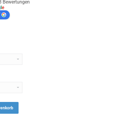
88 Bewertungen
g
l
e
f
renkorb