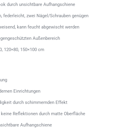
ook durch unsichtbare Aufhangschiene
n, federleicht, zwei Nägel/Schrauben genügen
weisend, kann feucht abgewischt werden
regengeschützten Außenbereich
0, 120×80, 150×100 cm
tung
dernen Einrichtungen
ndigkeit durch schimmernden Effekt
, keine Reflektionen durch matte Oberfläche
sichtbare Aufhangschiene