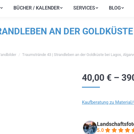
BÜCHER / KALENDER
SERVICES
BLOG
BÜCHER / KALENDER
SERVICES
BLOG
ANDLEBEN AN DER GOLDKÜSTE 
andbilder
Traumstrände 43 | Strandleben an der Goldküste bei Lagos, Algarve
en sich hier:
40,00
€
–
39
Kaufberatung zu Material
Landschaftsfot
5.0