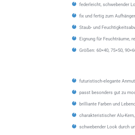
federleicht, schwebender L
fix und fertig zum Aufhänge
Staub- und Feuchtigkeitsab
Eignung für Feuchträume, 
Größen: 60×40, 75×50, 90×6
futuristisch-elegante Anmu
passt besonders gut zu mo
brilliante Farben und Lebe
charakteristischer Alu-Kern
schwebender Look durch un