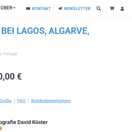
ÜBER
ÜBER
KONTAKT
NEWSLETTER
KONTAKT
NEWSLETTER
BEI LAGOS, ALGARVE,
, Portugal
0,00
€
/Größe
|
FAQ
|
Kundenbewertungen
ografie David Köster