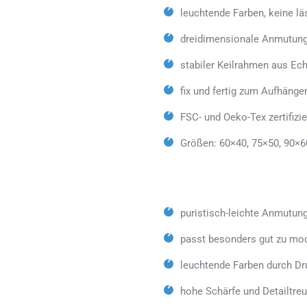
leuchtende Farben, keine lä
dreidimensionale Anmutung
stabiler Keilrahmen aus Ech
fix und fertig zum Aufhäng
FSC- und Oeko-Tex zertifizie
Größen: 60×40, 75×50, 90×6
puristisch-leichte Anmutun
passt besonders gut zu mod
leuchtende Farben durch Dr
hohe Schärfe und Detailtreu