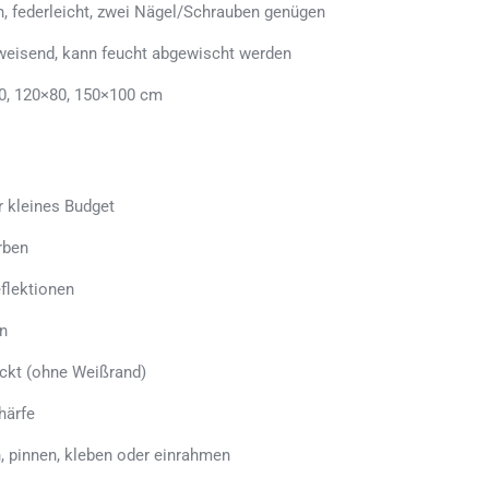
n, federleicht, zwei Nägel/Schrauben genügen
weisend, kann feucht abgewischt werden
0, 120×80, 150×100 cm
r kleines Budget
rben
flektionen
n
uckt (ohne Weißrand)
härfe
, pinnen, kleben oder einrahmen