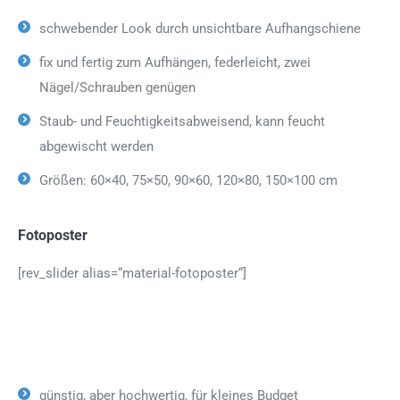
schwebender Look durch unsichtbare Aufhangschiene
fix und fertig zum Aufhängen, federleicht, zwei
Nägel/Schrauben genügen
Staub- und Feuchtigkeitsabweisend, kann feucht
abgewischt werden
Größen: 60×40, 75×50, 90×60, 120×80, 150×100 cm
Fotoposter
[rev_slider alias=“material-fotoposter“]
günstig, aber hochwertig, für kleines Budget