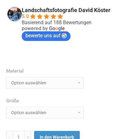
Landschaftsfotografie David Köster
5.0
Basierend auf 188 Bewertungen
powered by
G
o
o
g
l
e
bewerte uns auf
Material
Größe
Menge
In den Warenkorb