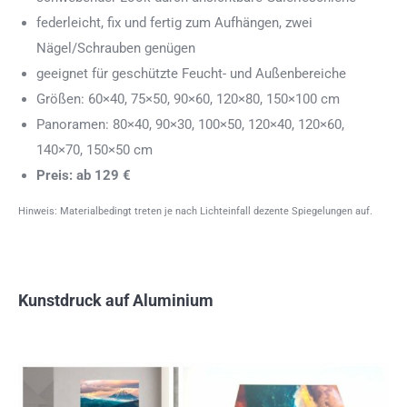
federleicht, fix und fertig zum Aufhängen, zwei
Nägel/Schrauben genügen
geeignet für geschützte Feucht- und Außenbereiche
Größen: 60×40, 75×50, 90×60, 120×80, 150×100 cm
Panoramen: 80×40, 90×30, 100×50, 120×40, 120×60,
140×70, 150×50 cm
Preis: ab 129 €
Hinweis: Materialbedingt treten je nach Lichteinfall dezente Spiegelungen auf.
Kunstdruck auf Aluminium