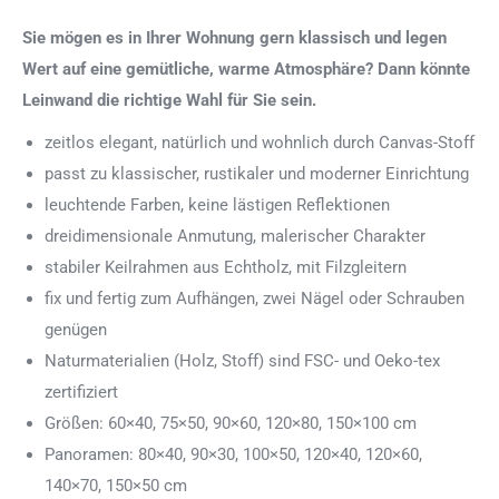
Sie mögen es in Ihrer Wohnung gern klassisch und legen
Wert auf eine gemütliche, warme Atmosphäre? Dann könnte
Leinwand die richtige Wahl für Sie sein.
zeitlos elegant, natürlich und wohnlich durch Canvas-Stoff
passt zu klassischer, rustikaler und moderner Einrichtung
leuchtende Farben, keine lästigen Reflektionen
dreidimensionale Anmutung, malerischer Charakter
stabiler Keilrahmen aus Echtholz, mit Filzgleitern
fix und fertig zum Aufhängen, zwei Nägel oder Schrauben
genügen
Naturmaterialien (Holz, Stoff) sind FSC- und Oeko-tex
zertifiziert
Größen: 60×40, 75×50, 90×60, 120×80, 150×100 cm
Panoramen: 80×40, 90×30, 100×50, 120×40, 120×60,
140×70, 150×50 cm