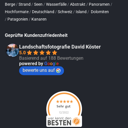
Berge
/
Strand
/
Seen
/
Wasserfälle
/
Abstrakt
/
Panoramen
/
Hochformate
/
Deutschland
/
Schweiz
/
Island
/
Dolomiten
/
Patagonien
/
Kanaren
Geprüfte Kundenzufriedenheit
Landschaftsfotografie David Köster
5.0
Basierend auf 188 Bewertungen
powered by
G
o
o
g
l
e
bewerte uns auf