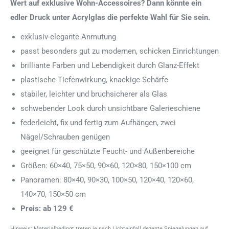
Wert auf exklusive Wohn-Accessoires? Dann könnte ein
edler Druck unter Acrylglas die perfekte Wahl für Sie sein.
exklusiv-elegante Anmutung
passt besonders gut zu modernen, schicken Einrichtungen
brilliante Farben und Lebendigkeit durch Glanz-Effekt
plastische Tiefenwirkung, knackige Schärfe
stabiler, leichter und bruchsicherer als Glas
schwebender Look durch unsichtbare Galerieschiene
federleicht, fix und fertig zum Aufhängen, zwei
Nägel/Schrauben genügen
geeignet für geschützte Feucht- und Außenbereiche
Größen: 60×40, 75×50, 90×60, 120×80, 150×100 cm
Panoramen: 80×40, 90×30, 100×50, 120×40, 120×60,
140×70, 150×50 cm
Preis: ab 129 €
Hinweis: Materialbedingt treten je nach Lichteinfall dezente Spiegelungen auf.