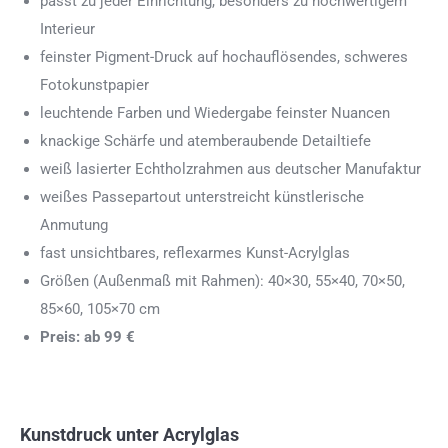
passt zu jeder Einrichtung, besonders zu hochwertigem
Interieur
feinster Pigment-Druck auf hochauflösendes, schweres
Fotokunstpapier
leuchtende Farben und Wiedergabe feinster Nuancen
knackige Schärfe und atemberaubende Detailtiefe
weiß lasierter Echtholzrahmen aus deutscher Manufaktur
weißes Passepartout unterstreicht künstlerische
Anmutung
fast unsichtbares, reflexarmes Kunst-Acrylglas
Größen (Außenmaß mit Rahmen): 40×30, 55×40, 70×50,
85×60, 105×70 cm
Preis: ab 99 €
Kunstdruck unter Acrylglas