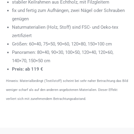
stabiler Keilrahmen aus Echtholz, mit Filzgleitern
fix und fertig zum Aufhängen, zwei Nägel oder Schrauben
genügen
Naturmaterialien (Holz, Stoff) sind FSC- und Oeko-tex
zertifiziert
Größen: 60×40, 75×50, 90×60, 120×80, 150×100 cm
Panoramen: 80×40, 90×30, 100×50, 120×40, 120×60,
140×70, 150×50 cm
Preis: ab 119 €
Hinweis: Materialbedingt (Textilstoff) scheint bei sehr naher Betrachtung das Bild
weniger scharf als auf den anderen angebotenen Materialien. Dieser Effekt
verliert sich mit zunehmendem Betrachtungsabstand.