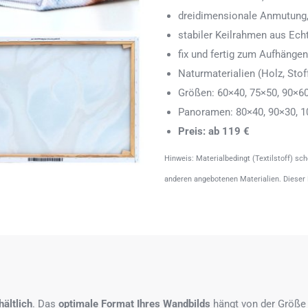
dreidimensionale Anmutung,
stabiler Keilrahmen aus Echth
fix und fertig zum Aufhänge
Naturmaterialien (Holz, Stoff
Größen: 60×40, 75×50, 90×6
Panoramen: 80×40, 90×30, 1
Preis: ab 119 €
Hinweis: Materialbedingt (Textilstoff) sc
anderen angebotenen Materialien. Dieser
ältlich
. Das
optimale Format
Ihres Wandbilds
hängt von der Größe 