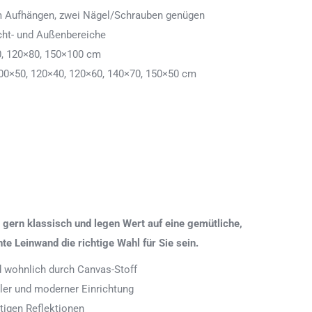
 zum Aufhängen, zwei Nägel/Schrauben genügen
cht- und Außenbereiche
0, 120×80, 150×100 cm
00×50, 120×40, 120×60, 140×70, 150×50 cm
gern klassisch und legen Wert auf eine gemütliche,
 Leinwand die richtige Wahl für Sie sein.
nd wohnlich durch Canvas-Stoff
aler und moderner Einrichtung
tigen Reflektionen