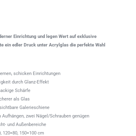
erner Einrichtung und legen Wert auf exklusive
 ein edler Druck unter Acrylglas die perfekte Wahl
ernen, schicken Einrichtungen
igkeit durch Glanz-Effekt
nackige Schärfe
icherer als Glas
ichtbare Galerieschiene
 zum Aufhängen, zwei Nägel/Schrauben genügen
cht- und Außenbereiche
0, 120×80, 150×100 cm