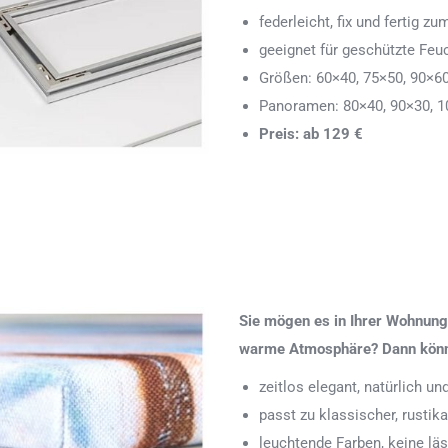
federleicht, fix und fertig
geeignet für geschützte Feu
Größen: 60×40, 75×50, 90×6
Panoramen: 80×40, 90×30, 1
Preis: ab 129 €
Sie mögen es in Ihrer Wohnung 
warme Atmosphäre? Dann könnte
zeitlos elegant, natürlich u
passt zu klassischer, rustik
leuchtende Farben, keine läs