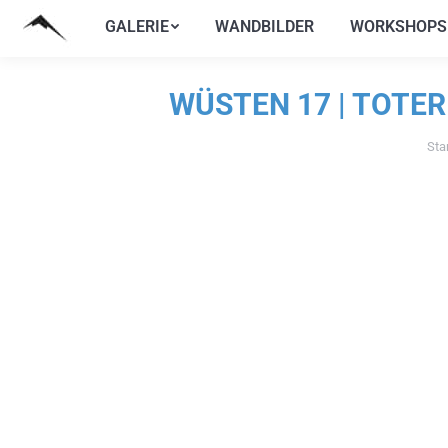
GALERIE
WANDBILDER
WORKSHOPS
GALERIE
WANDBILDER
WORKSHOPS
WÜSTEN 17 | TOTE
Sta
Sie b