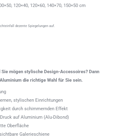
00×50, 120×40, 120×60, 140×70, 150×50 cm
ichteinfall dezente Spiegelungen auf.
nd Sie mögen stylische Design-Accessoires? Dann
Aluminium die richtige Wahl für Sie sein.
ung
rnen, stylischen Einrichtungen
digkeit durch schimmernden Effekt
 Druck auf Aluminium (Alu-Dibond)
tte Oberfläche
ichtbare Galerieschiene