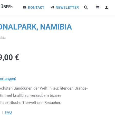
ÜBER
ÜBER
KONTAKT
NEWSLETTER
KONTAKT
NEWSLETTER
ONALPARK, NAMIBIA
ibia
9,00
€
ertungen)
höchsten Sanddünen der Welt in leuchtenden Orange-
Himmel knallblau, verzaubern bizarre
ie exotische Tierwelt den Besucher.
|
FAQ