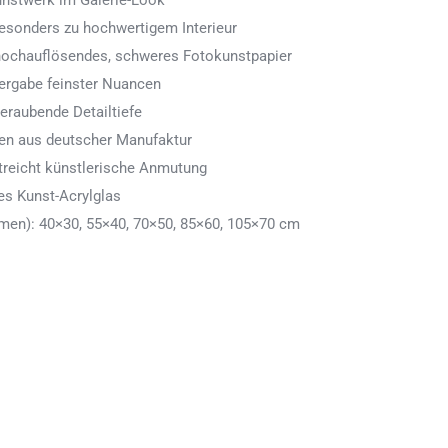
Kunstwerk im Galerie-Look
 besonders zu hochwertigem Interieur
 hochauflösendes, schweres Fotokunstpapier
ergabe feinster Nuancen
eraubende Detailtiefe
men aus deutscher Manufaktur
treicht künstlerische Anmutung
es Kunst-Acrylglas
en): 40×30, 55×40, 70×50, 85×60, 105×70 cm