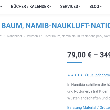
BÜCHER / KALENDER
SERVICES
BLOG
BÜCHER / KALENDER
SERVICES
BLOG
R BAUM, NAMIB-NAUKLUFT-NATI
rt
Wandbilder
Wüsten 17 | Toter Baum, Namib-Naukluft-Nationalpark, Nam
efinden sich hier:
79,00
€
–
34
★★★★★
(10 Kundenbew
In Namibia schillern die 
und Rottönen, strahlt der 
Wüstenlandschaften und d
Beratung Material / Größe