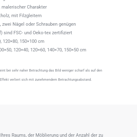
 malerischer Charakter
olz, mit Filzgleitern
n, zwei Nägel oder Schrauben genügen
) sind FSC- und Oeko-tex zertifiziert
0, 120×80, 150×100 cm
00×50, 120×40, 120×60, 140×70, 150×50 cm
heint bei sehr naher Betrachtung das Bild weniger scharf als auf den
 Effekt verliert sich mit zunehmendem Betrachtungsabstand.
Ihres Raums, der Möblierung und der Anzahl der zu