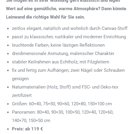
Sie mögen es in Ihrer Wohnung gern klassisch und legen
Wert auf eine gemütliche, warme Atmosphäre? Dann könnte
Leinwand die richtige Wahl für Sie sein.
zeitlos elegant, natürlich und wohnlich durch Canvas-Stoff
passt zu klassischer, rustikaler und moderner Einrichtung
leuchtende Farben, keine lästigen Reflektionen
dreidimensionale Anmutung, malerischer Charakter
stabiler Keilrahmen aus Echtholz, mit Filzgleitern
fix und fertig zum Aufhängen, zwei Nägel oder Schrauben
genügen
Naturmaterialien (Holz, Stoff) sind FSC- und Oeko-tex
zertifiziert
Größen: 60×40, 75×50, 90×60, 120×80, 150×100 cm
Panoramen: 80×40, 90×30, 100×50, 120×40, 120×60,
140×70, 150×50 cm
Preis: ab 119 €