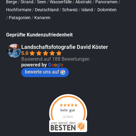
Berge
/
Strand
/
Seen
/
Wasserfälle
/
Abstrakt
/
Panoramen
/
Hochformate
/
Deutschland
/
Schweiz
/
Island
/
Dolomiten
/
Patagonien
/
Kanaren
Geprüfte Kundenzufriedenheit
Landschaftsfotografie David Köster
5.0
Basierend auf 188 Bewertungen
powered by
G
o
o
g
l
e
bewerte uns auf