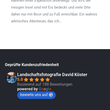
Rahmen einer Expedition unterwegs. Gut 85% der
riesigen Insel sind mit Eis bedeckt und viele Orte
daher nur mit Boot und zu Fuß erreichbar. Ein wahres
arktisches Abenteuer, das ich…
Geprüfte Kundenzufriedenheit
Landschaftsfotografie David Köster
5.0
Basierend auf 188 Bewertungen
powered by
G
o
o
g
l
e
bewerte uns auf