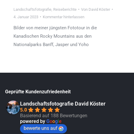
Landschaftsfotografie
,
Reiseberichte
Von
David Köster
4. Januar 2023
Kommentar hinterlassen
Bilder von meiner jüngsten Fototour in die
Kanadischen Rocky Mountains aus den
Nationalparks Banff, Jasper und Yoho
Geprüfte Kundenzufriedenheit
Landschaftsfotografie David Köster
5.0
Basierend auf 188 Bewertungen
powered by
G
o
o
g
l
e
bewerte uns auf