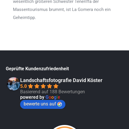
wesentlich größeren Schwester Teneriffa der
Massentourismus brummt, ist La Gomera noch ein
Geheimtipp.
Geprüfte Kundenzufriedenheit
Landschaftsfotografie David Köster
5.0
Basierend auf 188 Bewertungen
powered by
G
o
o
g
l
e
bewerte uns auf