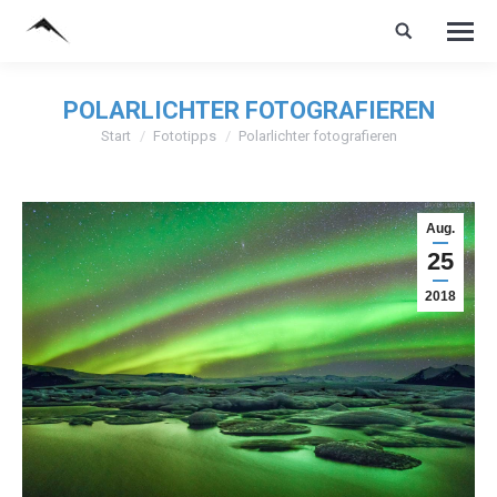
POLARLICHTER FOTOGRAFIEREN
Start
Fototipps
Polarlichter fotografieren
Sie befinden sich hier:
Aug.
25
2018