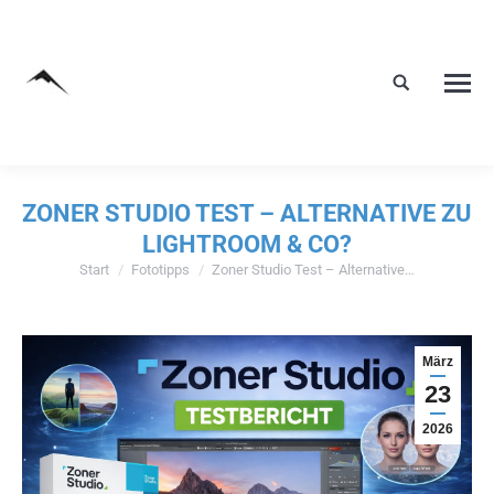
ZONER STUDIO TEST – ALTERNATIVE ZU
LIGHTROOM & CO?
Start
Fototipps
Zoner Studio Test – Alternative…
Sie befinden sich hier:
März
23
2026