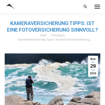
KAMERAVERSICHERUNG TIPPS: IST
EINE FOTOVERSICHERUNG SINNVOLL?
Start
Fototipps
Sie befinden sich hier:
Kameraversicherung Tipps: Ist eine Fotoversicherung…
Nov.
29
2016