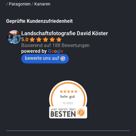
/
Patagonien
/
Kanaren
Geprüfte Kundenzufriedenheit
Landschaftsfotografie David Köster
5.0
Basierend auf 188 Bewertungen
powered by
G
o
o
g
l
e
bewerte uns auf