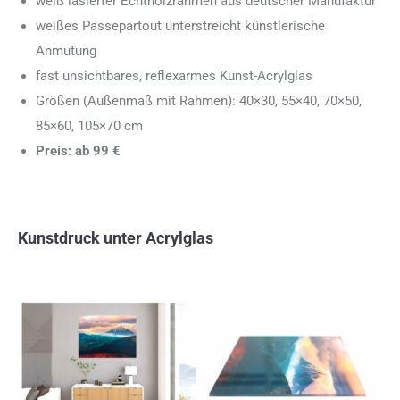
weiß lasierter Echtholzrahmen aus deutscher Manufaktur
weißes Passepartout unterstreicht künstlerische
Anmutung
fast unsichtbares, reflexarmes Kunst-Acrylglas
Größen (Außenmaß mit Rahmen): 40×30, 55×40, 70×50,
85×60, 105×70 cm
Preis: ab 99 €
Kunstdruck unter Acrylglas