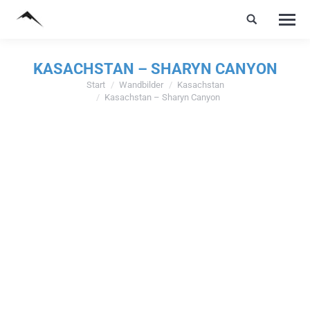
KASACHSTAN – SHARYN CANYON
Start
Wandbilder
Kasachstan
Sie befinden sich hier:
Kasachstan – Sharyn Canyon