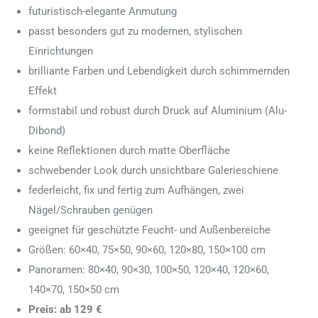
futuristisch-elegante Anmutung
passt besonders gut zu modernen, stylischen
Einrichtungen
brilliante Farben und Lebendigkeit durch schimmernden
Effekt
formstabil und robust durch Druck auf Aluminium (Alu-
Dibond)
keine Reflektionen durch matte Oberfläche
schwebender Look durch unsichtbare Galerieschiene
federleicht, fix und fertig zum Aufhängen, zwei
Nägel/Schrauben genügen
geeignet für geschützte Feucht- und Außenbereiche
Größen: 60×40, 75×50, 90×60, 120×80, 150×100 cm
Panoramen: 80×40, 90×30, 100×50, 120×40, 120×60,
140×70, 150×50 cm
Preis: ab 129 €