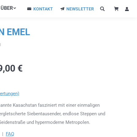
ÜBER
ÜBER
KONTAKT
NEWSLETTER
KONTAKT
NEWSLETTER
N EMEL
l
9,00
€
ertungen)
nnte Kasachstan fasziniert mit einer einmaligen
 vergletscherte Siebentausender, endlose Steppen und
f Seidenstraße und hypermoderne Metropolen.
|
FAQ