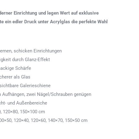
erner Einrichtung und legen Wert auf exklusive
 ein edler Druck unter Acrylglas die perfekte Wahl
ernen, schicken Einrichtungen
igkeit durch Glanz-Effekt
nackige Schärfe
icherer als Glas
ichtbare Galerieschiene
 zum Aufhängen, zwei Nägel/Schrauben genügen
cht- und Außenbereiche
0, 120×80, 150×100 cm
00×50, 120×40, 120×60, 140×70, 150×50 cm