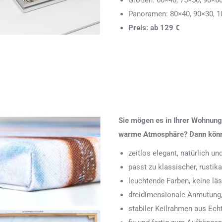
Größen: 60×40, 75×50, 90×6
Panoramen: 80×40, 90×30, 1
Preis: ab 129 €
Sie mögen es in Ihrer Wohnung 
warme Atmosphäre? Dann könnte
zeitlos elegant, natürlich u
passt zu klassischer, rustik
leuchtende Farben, keine läs
dreidimensionale Anmutung,
stabiler Keilrahmen aus Echth