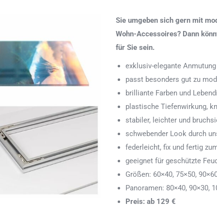
Sie umgeben sich gern mit mod
Wohn-Accessoires? Dann könnte
für Sie sein.
exklusiv-elegante Anmutung
passt besonders gut zu mod
brilliante Farben und Lebend
plastische Tiefenwirkung, k
stabiler, leichter und bruchs
schwebender Look durch uns
federleicht, fix und fertig
geeignet für geschützte Feu
Größen: 60×40, 75×50, 90×6
Panoramen: 80×40, 90×30, 1
Preis: ab 129 €