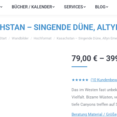
BÜCHER / KALENDER
SERVICES
BLOG
BÜCHER / KALENDER
SERVICES
BLOG
HSTAN – SINGENDE DÜNE, ALTY
Start
Wandbilder
Hochformat
Kasachstan – Singende Düne, Altyn Eme
e befinden sich hier:
79,00
€
–
39
★★★★★
(10 Kundenbew
Das im Westen fast unbeka
Vielfalt. Bizarre Wüsten,
tiefe Canyons treffen au
Beratung Material / Größe