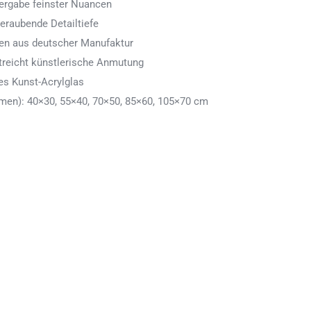
ergabe feinster Nuancen
eraubende Detailtiefe
men aus deutscher Manufaktur
treicht künstlerische Anmutung
es Kunst-Acrylglas
en): 40×30, 55×40, 70×50, 85×60, 105×70 cm