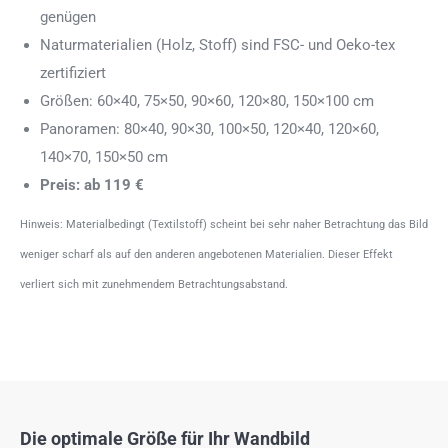
genügen
Naturmaterialien (Holz, Stoff) sind FSC- und Oeko-tex
zertifiziert
Größen: 60×40, 75×50, 90×60, 120×80, 150×100 cm
Panoramen: 80×40, 90×30, 100×50, 120×40, 120×60,
140×70, 150×50 cm
Preis: ab 119 €
Hinweis: Materialbedingt (Textilstoff) scheint bei sehr naher Betrachtung das Bild
weniger scharf als auf den anderen angebotenen Materialien. Dieser Effekt
verliert sich mit zunehmendem Betrachtungsabstand.
Die optimale Größe für Ihr Wandbild