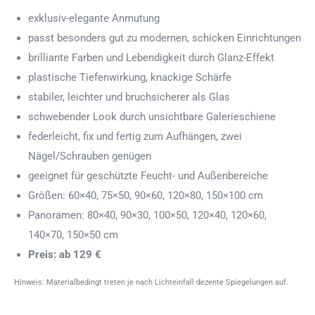
exklusiv-elegante Anmutung
passt besonders gut zu modernen, schicken Einrichtungen
brilliante Farben und Lebendigkeit durch Glanz-Effekt
plastische Tiefenwirkung, knackige Schärfe
stabiler, leichter und bruchsicherer als Glas
schwebender Look durch unsichtbare Galerieschiene
federleicht, fix und fertig zum Aufhängen, zwei
Nägel/Schrauben genügen
geeignet für geschützte Feucht- und Außenbereiche
Größen: 60×40, 75×50, 90×60, 120×80, 150×100 cm
Panoramen: 80×40, 90×30, 100×50, 120×40, 120×60,
140×70, 150×50 cm
Preis: ab 129 €
Hinweis: Materialbedingt treten je nach Lichteinfall dezente Spiegelungen auf.