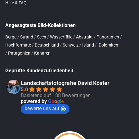
Hilfe & FAQ
Angesagteste Bild-Kollektionen
Berge
/
Strand
/
Seen
/
Wasserfälle
/
Abstrakt
/
Panoramen
/
Hochformate
/
Deutschland
/
Schweiz
/
Island
/
Dolomiten
/
Patagonien
/
Kanaren
Geprüfte Kundenzufriedenheit
Landschaftsfotografie David Köster
5.0
Basierend auf 188 Bewertungen
powered by
G
o
o
g
l
e
bewerte uns auf