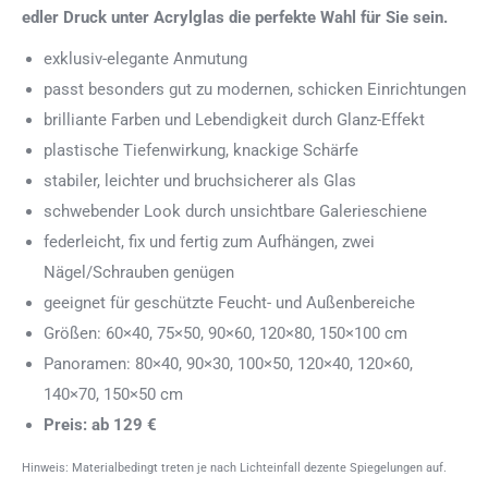
edler Druck unter Acrylglas die perfekte Wahl für Sie sein.
exklusiv-elegante Anmutung
passt besonders gut zu modernen, schicken Einrichtungen
brilliante Farben und Lebendigkeit durch Glanz-Effekt
plastische Tiefenwirkung, knackige Schärfe
stabiler, leichter und bruchsicherer als Glas
schwebender Look durch unsichtbare Galerieschiene
federleicht, fix und fertig zum Aufhängen, zwei
Nägel/Schrauben genügen
geeignet für geschützte Feucht- und Außenbereiche
Größen: 60×40, 75×50, 90×60, 120×80, 150×100 cm
Panoramen: 80×40, 90×30, 100×50, 120×40, 120×60,
140×70, 150×50 cm
Preis: ab 129 €
Hinweis: Materialbedingt treten je nach Lichteinfall dezente Spiegelungen auf.