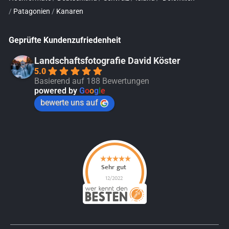
/
Patagonien
/
Kanaren
Geprüfte Kundenzufriedenheit
Landschaftsfotografie David Köster
5.0
Basierend auf 188 Bewertungen
powered by
G
o
o
g
l
e
bewerte uns auf