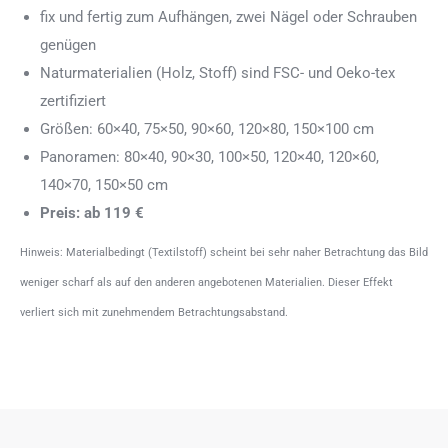
fix und fertig zum Aufhängen, zwei Nägel oder Schrauben
genügen
Naturmaterialien (Holz, Stoff) sind FSC- und Oeko-tex
zertifiziert
Größen: 60×40, 75×50, 90×60, 120×80, 150×100 cm
Panoramen: 80×40, 90×30, 100×50, 120×40, 120×60,
140×70, 150×50 cm
Preis: ab 119 €
Hinweis: Materialbedingt (Textilstoff) scheint bei sehr naher Betrachtung das Bild
weniger scharf als auf den anderen angebotenen Materialien. Dieser Effekt
verliert sich mit zunehmendem Betrachtungsabstand.