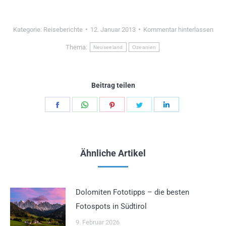
Kategorie:
Reiseberichte
12. Januar 2013
Kommentar hinterlassen
Thema:
Neuseeland
Ozeanien
Beitrag teilen
Teilen
Teilen
Teilen
Teilen
Teilen
Schaltflächen
Schaltflächen
Schaltflächen
Schaltflächen
Schaltflächen
Ähnliche Artikel
Dolomiten Fototipps – die besten
Fotospots in Südtirol
9. Februar 2026