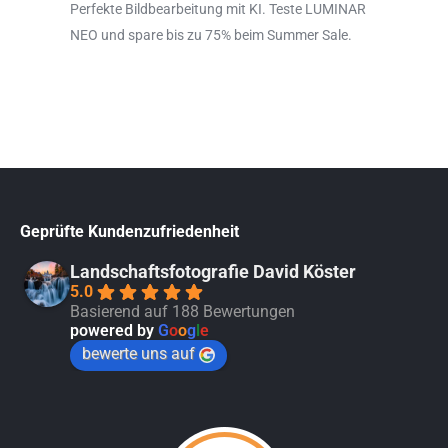
Perfekte Bildbearbeitung mit KI. Teste LUMINAR
NEO und spare bis zu 75% beim Summer Sale.
Geprüfte Kundenzufriedenheit
Landschaftsfotografie David Köster
5.0
Basierend auf 188 Bewertungen
powered by
G
o
o
g
l
e
bewerte uns auf