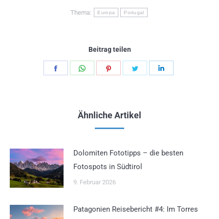
Thema:
Europa
Portugal
Beitrag teilen
Teilen
Teilen
Teilen
Teilen
Teilen
Schaltflächen
Schaltflächen
Schaltflächen
Schaltflächen
Schaltflächen
Ähnliche Artikel
Dolomiten Fototipps – die besten
Fotospots in Südtirol
9. Februar 2026
Patagonien Reisebericht #4: Im Torres