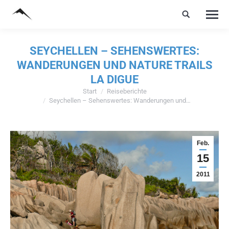
SEYCHELLEN – SEHENSWERTES:
WANDERUNGEN UND NATURE TRAILS
LA DIGUE
Start
Reiseberichte
Sie befinden sich hier:
Seychellen – Sehenswertes: Wanderungen und…
Feb.
15
2011