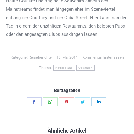
Haute Couture und originelle Souvenirs abseits des
Mainstreams findet man hingegen eher im Szeneviertel
entlang der Courtney und der Cuba Street. Hier kann man den
Tag in einem der unzähligen Restaurants, den belebten Pubs
oder den angesagten Clubs ausklingen lassen
Kategorie:
Reiseberichte
15. Mai 2011
Kommentar hinterlassen
Thema:
Neuseeland
Ozeanien
Beitrag teilen
Teilen
Teilen
Teilen
Teilen
Teilen
Schaltflächen
Schaltflächen
Schaltflächen
Schaltflächen
Schaltflächen
Ähnliche Artikel