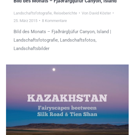
Bild des Monats – Fjaðrárgljúfur Canyon, Island
Landschaftsfotografie
,
Reiseberichte
Von
David Köster
25. März 2015
8 Kommentare
Bild des Monats – Fjaðrárgljúfur Canyon, Island |
Landschaftsfotografie, Landschaftsfotos,
Landschaftsbilder