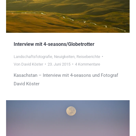
Interview mit 4-seasons/Globetrotter
Landschaftsfotografie
,
Neuigkeiten
,
Reiseberichte
Von
David Köster
23. Juni 2015
4 Kommentare
Kasachstan – Interview mit 4-seasons und Fotograf
David Köster