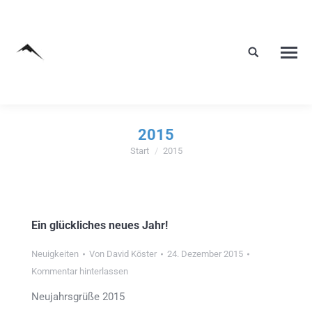
2015
Start
2015
Sie befinden sich hier:
Ein glückliches neues Jahr!
Neuigkeiten
Von
David Köster
24. Dezember 2015
Kommentar hinterlassen
Neujahrsgrüße 2015