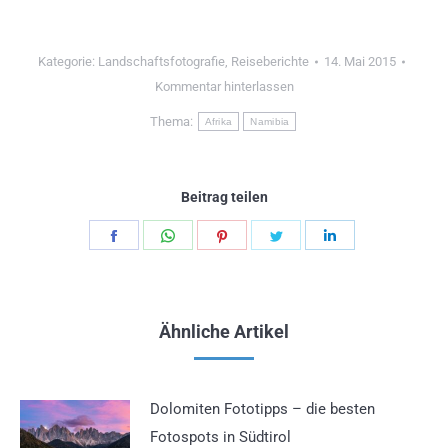
Kategorie:
Landschaftsfotografie
,
Reiseberichte
14. Mai 2015
Kommentar hinterlassen
Thema:
Afrika
Namibia
Beitrag teilen
Teilen
Teilen
Teilen
Teilen
Teilen
Schaltflächen
Schaltflächen
Schaltflächen
Schaltflächen
Schaltflächen
Ähnliche Artikel
Dolomiten Fototipps – die besten
Fotospots in Südtirol