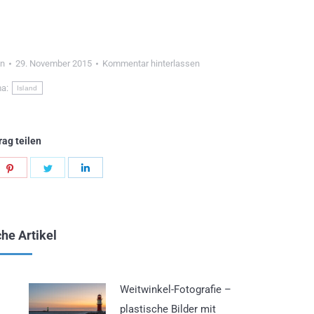
en
29. November 2015
Kommentar hinterlassen
a:
Island
rag teilen
en
Teilen
Teilen
Teilen
en
ltflächen
Schaltflächen
Schaltflächen
Schaltflächen
he Artikel
Weitwinkel-Fotografie –
plastische Bilder mit