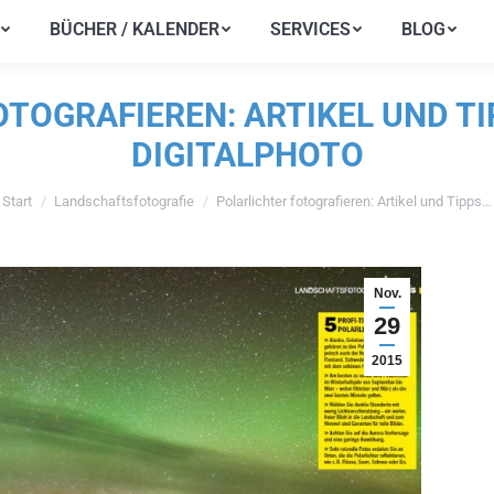
BÜCHER / KALENDER
SERVICES
BLOG
BÜCHER / KALENDER
SERVICES
BLOG
TOGRAFIEREN: ARTIKEL UND TI
DIGITALPHOTO
Start
Landschaftsfotografie
Polarlichter fotografieren: Artikel und Tipps…
ie befinden sich hier:
Nov.
29
2015