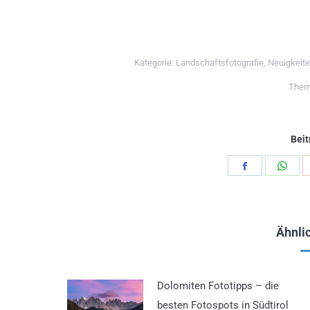
Kategorie:
Landschaftsfotografie
,
Neuigkeit
Them
Beit
Teilen
Teil
Schaltfläch
Scha
Ähnlic
Dolomiten Fototipps – die
besten Fotospots in Südtirol