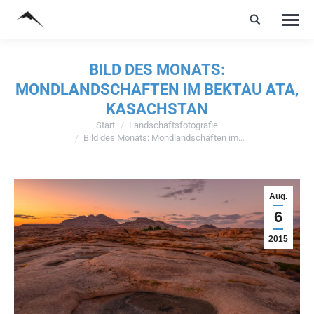
BILD DES MONATS:
MONDLANDSCHAFTEN IM BEKTAU ATA,
KASACHSTAN
Start
Landschaftsfotografie
Sie befinden sich hier:
Bild des Monats: Mondlandschaften im…
Aug.
6
2015