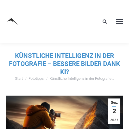
KÜNSTLICHE INTELLIGENZ IN DER
FOTOGRAFIE – BESSERE BILDER DANK
KI?
Start
Fototipps
Künstliche Intelligenz in der Fotografie…
Sie befinden sich hier:
Sep.
2
2023