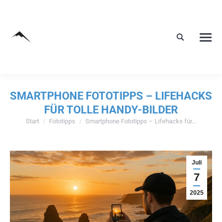
SMARTPHONE FOTOTIPPS – LIFEHACKS
FÜR TOLLE HANDY-BILDER
Start
Fototipps
Smartphone Fototipps – Lifehacks für…
Sie befinden sich hier:
Juli
7
2025