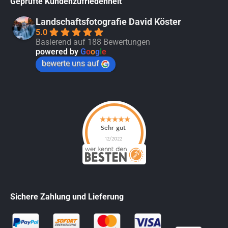
Geprüfte Kundenzufriedenheit
Landschaftsfotografie David Köster
5.0
Basierend auf 188 Bewertungen
powered by
G
o
o
g
l
e
bewerte uns auf
Sichere Zahlung und Lieferung