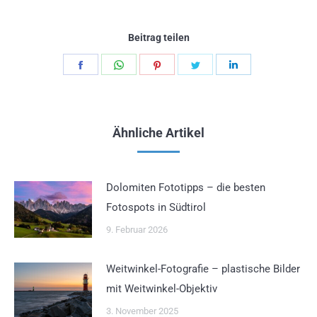
Beitrag teilen
Teilen
Teilen
Teilen
Teilen
Teilen
Schaltflächen
Schaltflächen
Schaltflächen
Schaltflächen
Schaltflächen
Ähnliche Artikel
Dolomiten Fototipps – die besten
Fotospots in Südtirol
9. Februar 2026
Weitwinkel-Fotografie – plastische Bilder
mit Weitwinkel-Objektiv
3. November 2025