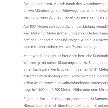
Gesicht bekommt. Als ich durch den Neuschnee nach o
an wie Märchenfiguren. Unterwegs quere ich kleine
Dann und wann durchschneidet das unverkennbare Sch
Auf 800 Metern schlägt plötzlich das bislang freund
wird Meter für Meter immer undurchdringlicher. Knapp
heftiges Schneetreiben und eisigen Wind aus Nordwe
sind mit einer dichten weißen Patina überzogen.
Mit etwas Glück gibt es hier oben herrliche Rundum
Wurmberg mit seiner Skisprungschanze. Nicht jedoc
Ehre. Auch wenn der Brocken mit seinen 1.141 Metern „
extremer Wetterbedingungen: kurze Sommer und sehr
selbst im Sommer, eine Jahresdurchschnittstemperat
Lage in 1.600 bis 2.200 Metern Höhe oder dem Klima
Eigentlich hatte ich mir ja vorgenommen, zu Sonnen
Hierzu habe ich mich über Nacht extra beim Brockenw