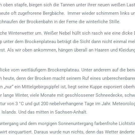
ben stapfe, biegen sich die Tannen unter ihrer neuen weißen Last.
, heute oft zugefrorene Bergbäche. Immer wieder schimmern links 
naufen der Brockenbahn in der Ferne die winterliche Stille.
liche Winterwetter um. Weißer Nebel hüllt sich rasch wie eine dick
 unter dem Brockenplateau beträgt die Sicht dann nicht einmal mehr
st. Als wir oben ankommen, hängen überall an Haaren und Kleidung
blicke vom weitläufigem Brockenplateau. Unter anderem auf die ben
h heute, denn der Brocken macht seinem Ruf eines unberechenbaren
nur“ ein Mittelgebirgsgipfel ist, liegt seine Kuppe exponiert oberh
 lange Winter, viele Monate mit geschlossener Schneedecke, schw
ur von 3 °C und gut 200 nebelverhangene Tage im Jahr. Meteorolog
 Islands. Und das mitten in Sachsen-Anhalt.
untergang und dem morgigen Sonnenuntergang farbenfrohe Lichtstim
irt einquartiert. Daraus wurde nun nichts, denn das Wetter änderte