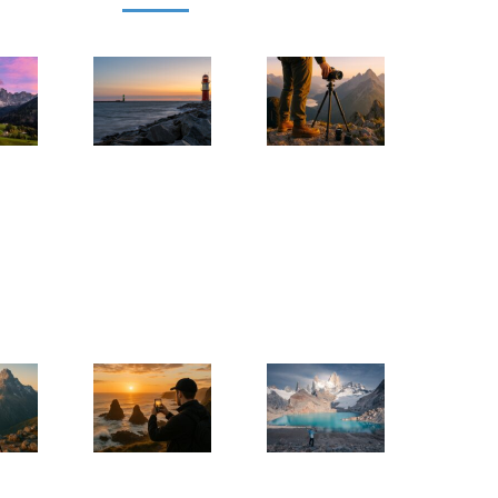
Dolomiten
Weitwinkel-
Schuhe für
Fototipps
Fotografie
Fotografen
– die
–
Tipps für
besten
plastische
Wandersch
Fotospots
Bilder mit
& Co.
in Südtirol
Weitwinkel-
12. Juli 2025
Objektiv
9. Februar
2026
3. November
2025
Kleidung für
Smartphone
Schöne
Fotografen und
Fototipps –
Selfies
Landschaftsfotografie
Lifehacks
machen
für tolle
in der
8. Juli 2025