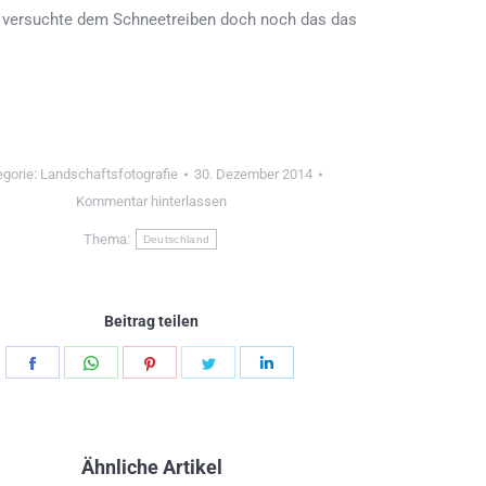
 versuchte dem Schneetreiben doch noch das das
egorie:
Landschaftsfotografie
30. Dezember 2014
Kommentar hinterlassen
Thema:
Deutschland
Beitrag teilen
Teilen
Teilen
Teilen
Teilen
Teilen
Schaltflächen
Schaltflächen
Schaltflächen
Schaltflächen
Schaltflächen
Ähnliche Artikel