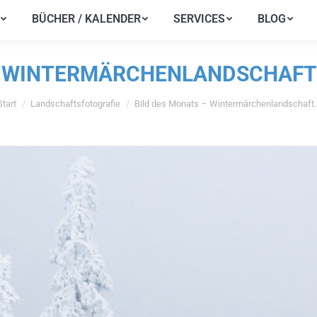
BÜCHER / KALENDER
SERVICES
BLOG
BÜCHER / KALENDER
SERVICES
BLOG
– WINTERMÄRCHENLANDSCHAFT
Start
Landschaftsfotografie
Bild des Monats – Wintermärchenlandschaft
e befinden sich hier: