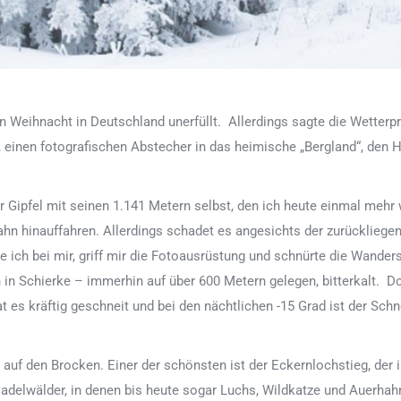
n Weihnacht in Deutschland unerfüllt. Allerdings sagte die Wetter
 einen fotografischen Abstecher in das heimische „Bergland“, den H
er Gipfel mit seinen 1.141 Metern selbst, den ich heute einmal me
hinauffahren. Allerdings schadet es angesichts der zurückliegende
ich bei mir, griff mir die Fotoausrüstung und schnürte die Wanders
 in Schierke – immerhin auf über 600 Metern gelegen, bitterkalt. D
 es kräftig geschneit und bei den nächtlichen -15 Grad ist der Sch
auf den Brocken. Einer der schönsten ist der Eckernlochstieg, der i
e Nadelwälder, in denen bis heute sogar Luchs, Wildkatze und Auerh