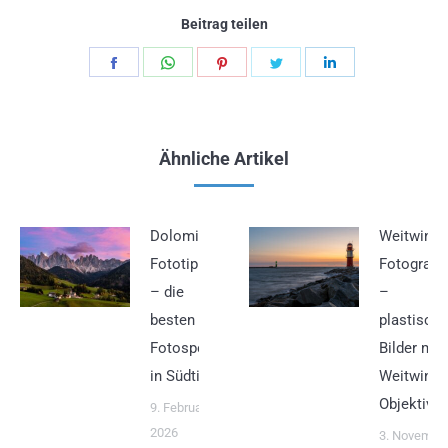
Beitrag teilen
Teilen
Teilen
Teilen
Teilen
Teilen
Schaltflächen
Schaltflächen
Schaltflächen
Schaltflächen
Schaltflächen
Ähnliche Artikel
Dolomiten
Weitwinke
Fototipps
Fotografie
– die
–
besten
plastische
Fotospots
Bilder mit
in Südtirol
Weitwinke
Objektiv
9. Februar
2026
3. Novembe