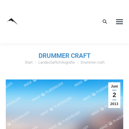
DRUMMER CRAFT
Start
Landschaftsfotografie
Drummer craft
Sie befinden sich hier:
Juni
2
2013