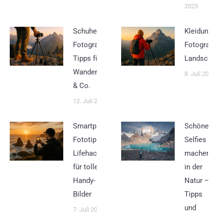
2025
Schuhe für
Kleidung f
Fotografen –
Fotografe
Tipps für
Landschaf
Wanderschuhe
8. Juli 2025
& Co.
12. Juli 2025
Smartphone
Schöne
Fototipps –
Selfies
Lifehacks
machen
für tolle
in der
Handy-
Natur –
Bilder
Tipps
und
7. Juli 2025