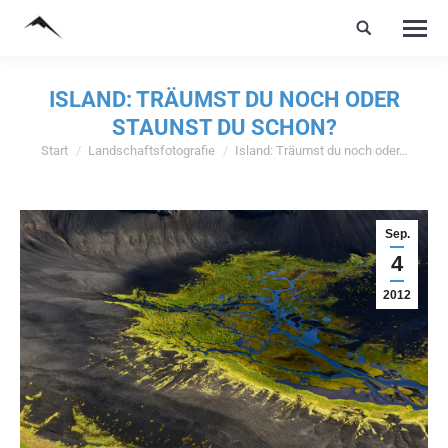
ISLAND: TRÄUMST DU NOCH ODER
STAUNST DU SCHON?
Start
Landschaftsfotografie
Island: Träumst du noch oder…
Sie befinden sich hier:
Sep.
4
2012