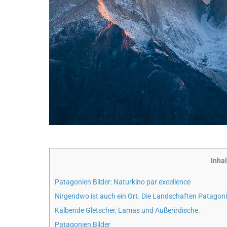
Inha
Patagonien Bilder: Naturkino par excellence
Nirgendwo ist auch ein Ort. Die Landschaften Patagon
Kalbende Gletscher, Lamas und Außerirdische.
Patagonien Bilder