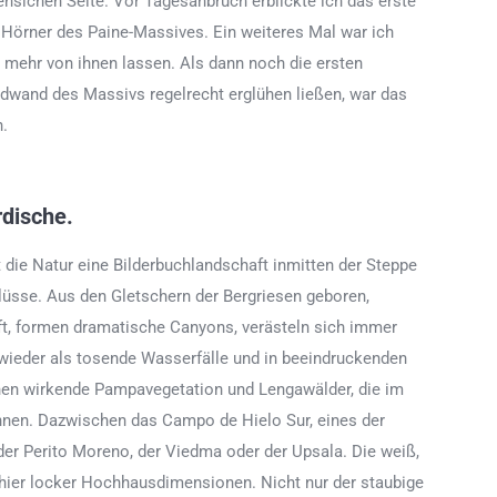
lensichen Seite. Vor Tagesanbruch erblickte ich das erste
 Hörner des Paine-Massives. Ein weiteres Mal war ich
 mehr von ihnen lassen. Als dann noch die ersten
dwand des Massivs regelrecht erglühen ließen, war das
n.
dische.
die Natur eine Bilderbuchlandschaft inmitten der Steppe
üsse. Aus den Gletschern der Bergriesen geboren,
ft, formen dramatische Canyons, verästeln sich immer
wieder als tosende Wasserfälle und in beeindruckenden
hen wirkende Pampavegetation und Lengawälder, die im
innen. Dazwischen das Campo de Hielo Sur, eines der
der Perito Moreno, der Viedma oder der Upsala. Die weiß,
hier locker Hochhausdimensionen. Nicht nur der staubige