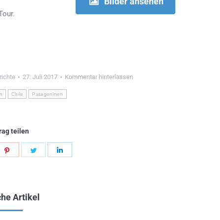
Bilder ansehen
Tour.
richte
27. Juli 2017
Kommentar hinterlassen
n
Chile
Patagoninen
rag teilen
en
Teilen
Teilen
Teilen
en
ltflächen
Schaltflächen
Schaltflächen
Schaltflächen
he Artikel