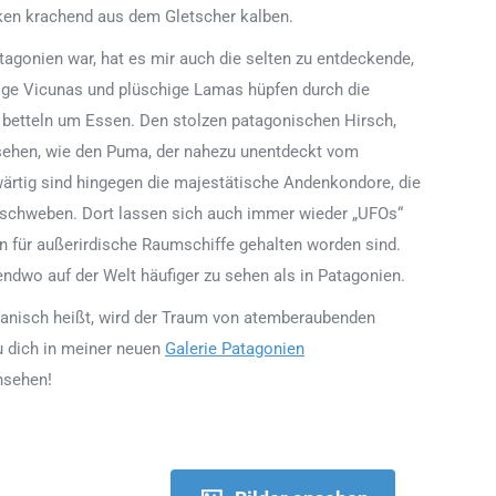
en krachend aus dem Gletscher kalben.
agonien war, hat es mir auch die selten zu entdeckende,
ige Vicunas und plüschige Lamas hüpfen durch die
betteln um Essen. Den stolzen patagonischen Hirsch,
esehen, wie den Puma, der nahezu unentdeckt vom
wärtig sind hingegen die majestätische Andenkondore, die
schweben. Dort lassen sich auch immer wieder „UFOs“
en für außerirdische Raumschiffe gehalten worden sind.
ndwo auf der Welt häufiger zu sehen als in Patagonien.
panisch heißt, wird der Traum von atemberaubenden
u dich in meiner neuen
Galerie Patagonien
nsehen!