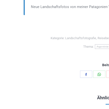
Neue Landschaftsfotos von meiner Patagonien-
Kategorie:
Landschaftsfotografie
,
Reisebe
Thema:
Argentinie
Beit
Teilen
Teil
Schaltfläch
Scha
Ähnlic