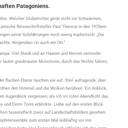
haften Patagoniens.
hin. Welcher Globetrotter gerät nicht ins Schwärmen,
kanische Reiseschriftsteller Paul Theroux in den 1970ern
angen seine Schilderungen noch wenig euphorisch: „Die
chte: Nirgendwo ist auch ein Ort.“
 Pampa. Viel Staub und an Haaren und Nerven zerrender
 lauter graubrauner Monotonie, durch das Nichts fahren,
er flachen Ebene tauchen sie auf. Steil aufragende, über
ithen den Himmel und die Wolken berühren. Ein Anblick,
n Augenblick vergessen, als ich im roten Abendlicht das
 und Cerro Torre erblickte. Liebe auf den ersten Blick.
schon tausendfach zuvor auf Landschaftsbildern gesehen.
Gipfelensemble zum ersten Mal leibhaftig vor mir