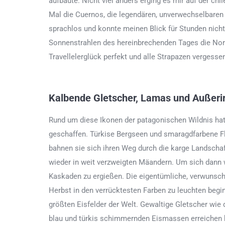
aufbaute. Nicht viel anders erging es mir auf der chi
Mal die Cuernos, die legendären, unverwechselbaren
sprachlos und konnte meinen Blick für Stunden nicht
Sonnenstrahlen des hereinbrechenden Tages die Nor
Travellelerglück perfekt und alle Strapazen vergesse
Kalbende Gletscher, Lamas und Außerir
Rund um diese Ikonen der patagonischen Wildnis hat 
geschaffen. Türkise Bergseen und smaragdfarbene Fl
bahnen sie sich ihren Weg durch die karge Landscha
wieder in weit verzweigten Mäandern. Um sich dann 
Kaskaden zu ergießen. Die eigentümliche, verwunsc
Herbst in den verrücktesten Farben zu leuchten beg
größten Eisfelder der Welt. Gewaltige Gletscher wie 
blau und türkis schimmernden Eismassen erreichen 