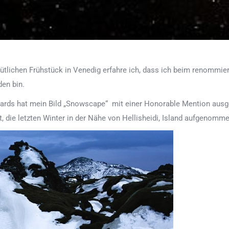
ütlichen Frühstück in Venedig erfahre ich, dass ich beim renommie
en bin.
rds hat mein Bild „Snowscape“ mit einer Honorable Mention ausgez
 die letzten Winter in der Nähe von Hellisheidi, Island aufgenomm