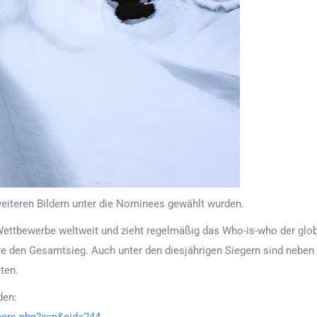
i weiteren Bildern unter die Nominees gewählt wurden.
ettbewerbe weltweit und zieht regelmäßig das Who-is-who der globa
ure den Gesamtsieg. Auch unter den diesjährigen Siegern sind nebe
ten.
den:
ners.php?x=p&cid=244