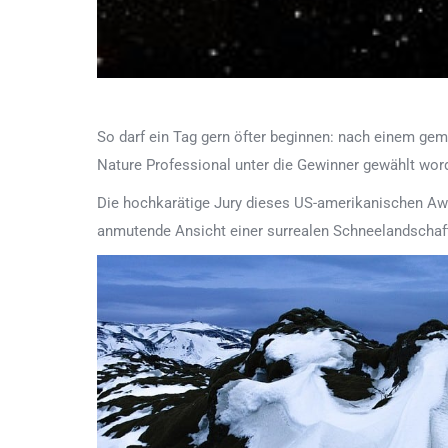
So darf ein Tag gern öfter beginnen: nach einem gem
Nature Professional unter die Gewinner gewählt word
Die hochkarätige Jury dieses US-amerikanischen Awa
anmutende Ansicht einer surrealen Schneelandschaft,