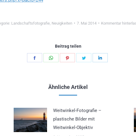
egorie:
Landschaftsfotografie
,
Neuigkeiten
7. Mai 2014
Kommentar hinterla
Beitrag teilen
Teilen
Teilen
Teilen
Teilen
Teilen
Schaltflächen
Schaltflächen
Schaltflächen
Schaltflächen
Schaltflächen
Ähnliche Artikel
Weitwinkel-Fotografie –
plastische Bilder mit
Weitwinkel-Objektiv