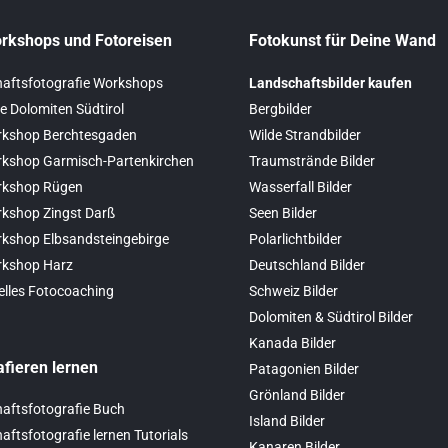
rkshops und Fotoreisen
Fotokunst für Deine Wand
aftsfotografie Workshops
Landschaftsbilder kaufen
e Dolomiten Südtirol
Bergbilder
kshop Berchtesgaden
Wilde Strandbilder
kshop Garmisch-Partenkirchen
Traumstrände Bilder
rkshop Rügen
Wasserfall Bilder
kshop Zingst Darß
Seen Bilder
kshop Elbsandsteingebirge
Polarlichtbilder
rkshop Harz
Deutschland Bilder
elles Fotocoaching
Schweiz Bilder
Dolomiten & Südtirol Bilder
Kanada Bilder
afieren lernen
Patagonien Bilder
Grönland Bilder
aftsfotografie Buch
Island Bilder
ftsfotografie lernen Tutorials
Kanaren Bilder