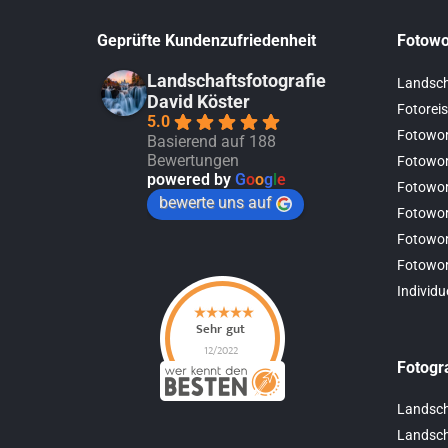
Geprüfte Kundenzufriedenheit
Fotowo
Landschaftsfotografie
Landsch
David Köster
Fotoreis
5.0
Fotowor
Basierend auf 188
Bewertungen
Fotowor
powered by
G
o
o
g
l
e
Fotowo
bewerte uns auf
Fotowor
Fotowor
Fotowo
Individu
Fotogr
Landsch
Landscha