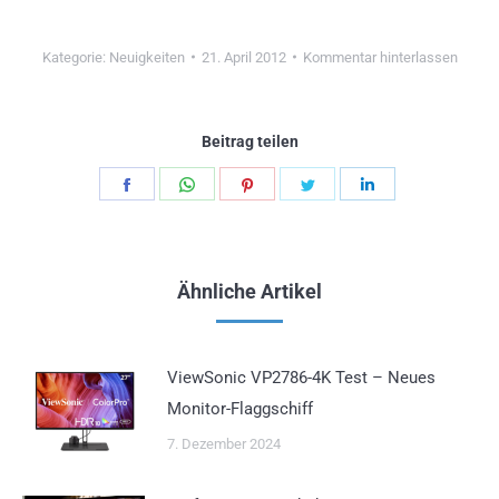
Kategorie:
Neuigkeiten
21. April 2012
Kommentar hinterlassen
Beitrag teilen
Teilen
Teilen
Teilen
Teilen
Teilen
Schaltflächen
Schaltflächen
Schaltflächen
Schaltflächen
Schaltflächen
Ähnliche Artikel
ViewSonic VP2786-4K Test – Neues
Monitor-Flaggschiff
7. Dezember 2024