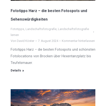
Fototipps Harz – die besten Fotospots und
Sehenswürdigkeiten
Fototipps
,
Landschaftsfotografie
,
Landschaftsfotografie
lernen
Von
David Köster
7. August 2024
Kommentar hinterlassen
Fototipps Harz – die besten Fotospots und schönsten
Fotolocations von Brocken über Hexentanzplatz bis
Teufelsmauer.
Details