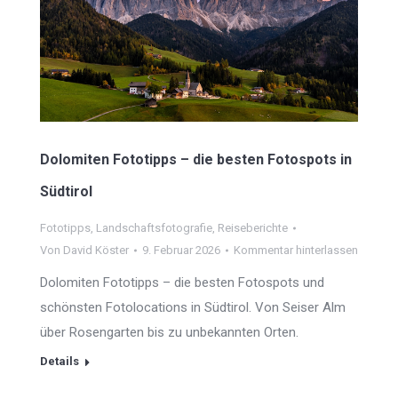
Dolomiten Fototipps – die besten Fotospots in
Südtirol
Fototipps
,
Landschaftsfotografie
,
Reiseberichte
Von
David Köster
9. Februar 2026
Kommentar hinterlassen
Dolomiten Fototipps – die besten Fotospots und
schönsten Fotolocations in Südtirol. Von Seiser Alm
über Rosengarten bis zu unbekannten Orten.
Details